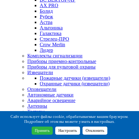
AX PRO
Болид
Рубеж
Астра
Альтоника
Галактика
Стрелец-ПРО
Crow Merlin
Лидер
Комплекты сигнализации
Приборы приемно-контрольные
Приборы для пультовой охраны
Извещатели
Пожарные датчики (извещатели)
Охранные датчики (извещатели)
Оповещатели
Автономные датчики
Аварийное освещение
Антенны
Тестеры
Система сбора извещений
Сайт использует файлы cookie, обрабатываемые вашим браузером.
Подробнее об этом вы можете узнать в настройках.
Расходные и монтажные материалы
Коробки коммутационные
Принять
Настроить
Отклонить
Кронштейны для извещателей