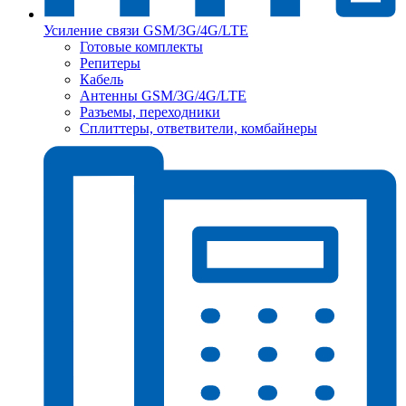
Усиление связи GSM/3G/4G/LTE
Готовые комплекты
Репитеры
Кабель
Антенны GSM/3G/4G/LTE
Разъемы, переходники
Сплиттеры, ответвители, комбайнеры