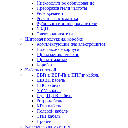
Низковольтное оборудование
Преобразователи частоты
Реле времени
Релейная автоматика
Рубильники и предохранители
УЗДП
Электродвигатели
Щитовая продукция, коробки
Комплектующие для электрощитов
Пластиковые корпуса
Щиты металлические
Щиты этажные
Коробки
Кабель силовой
ВВГнг, ВВГ-Пнг, ППГнг кабель
ШВВП кабель
ПВС кабель
NYM кабель
Пув, ПуГВ кабель
Ретро-кабель
КГтп кабель
Полевой кабель
СИП кабель
Прочее
Кабеленесущие системы