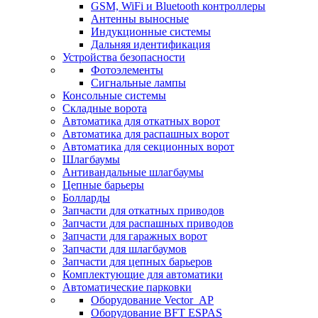
GSM, WiFi и Bluetooth контроллеры
Антенны выносные
Индукционные системы
Дальняя идентификация
Устройства безопасности
Фотоэлементы
Сигнальные лампы
Консольные системы
Складные ворота
Автоматика для откатных ворот
Автоматика для распашных ворот
Автоматика для секционных ворот
Шлагбаумы
Антивандальные шлагбаумы
Цепные барьеры
Болларды
Запчасти для откатных приводов
Запчасти для распашных приводов
Запчасти для гаражных ворот
Запчасти для шлагбаумов
Запчасти для цепных барьеров
Комплектующие для автоматики
Автоматические парковки
Оборудование Vector_AP
Оборудование BFT ESPAS