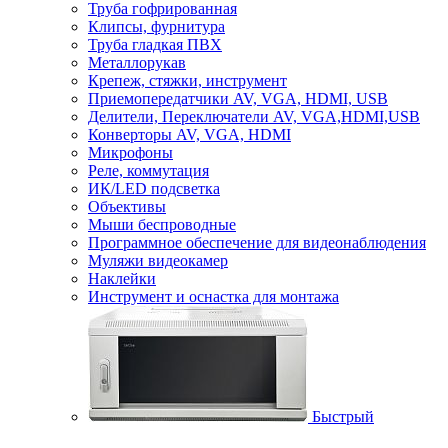
Труба гофрированная
Клипсы, фурнитура
Труба гладкая ПВХ
Металлорукав
Крепеж, стяжки, инструмент
Приемопередатчики AV, VGA, HDMI, USB
Делители, Переключатели AV, VGA,HDMI,USB
Конверторы AV, VGA, HDMI
Микрофоны
Реле, коммутация
ИК/LED подсветка
Объективы
Мыши беспроводные
Программное обеспечение для видеонаблюдения
Муляжи видеокамер
Наклейки
Инструмент и оснастка для монтажа
Быстрый