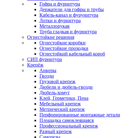
Гофра и фурнитура
Держатели для гофры и трубы
Кабель-канал и фурунитура
Лотки и фурнитура
Металлорукав
Труба гладкая и фурнитура
Огнестойкие решения
Огнестойкие коробки
Огнестойкие проходки
Огнестойкий кабельный короб
СИП фурнитура
Крепёж
Анкеры
Гвозди
Грузовой крепеж
Дюбели и дюбель-гвозди
Дюбель-хомут
Клей, Герметики, Пена
Мебельный крепеж
Метрический крепеж
Перфорированные монтажные детали
Площадка самоклеящаяся
Профессиональный крепеж
Разный крепеж
Саморезы