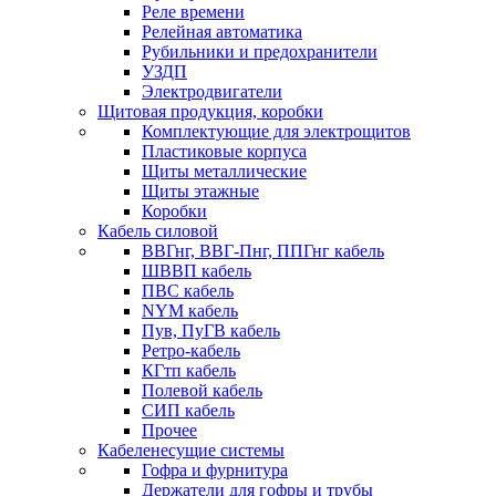
Реле времени
Релейная автоматика
Рубильники и предохранители
УЗДП
Электродвигатели
Щитовая продукция, коробки
Комплектующие для электрощитов
Пластиковые корпуса
Щиты металлические
Щиты этажные
Коробки
Кабель силовой
ВВГнг, ВВГ-Пнг, ППГнг кабель
ШВВП кабель
ПВС кабель
NYM кабель
Пув, ПуГВ кабель
Ретро-кабель
КГтп кабель
Полевой кабель
СИП кабель
Прочее
Кабеленесущие системы
Гофра и фурнитура
Держатели для гофры и трубы