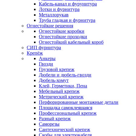
Кабель-канал и фурунитура
Лотки и фурнитура
Металлорукав
Труба гладкая и фурнитура
Огнестойкие решения
Огнестойкие коробки
Огнестойкие проходки
Огнестойкий кабельный короб
СИП фурнитура
Крепёж
Анкеры
Гвозди
Грузовой крепеж
Дюбели и дюбель-гвозди
Дюбель-хомут
Клей, Герметики, Пена
Мебельный крепеж
Метрический крепеж
Перфорированные монтажные детали
Площадка самоклеящаяся
Профессиональный крепеж
Разный крепеж
Саморезы
Сантехнический крепеж
Скобы для электрокабеля