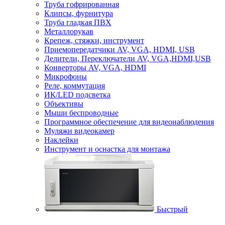
Труба гофрированная
Клипсы, фурнитура
Труба гладкая ПВХ
Металлорукав
Крепеж, стяжки, инструмент
Приемопередатчики AV, VGA, HDMI, USB
Делители, Переключатели AV, VGA,HDMI,USB
Конверторы AV, VGA, HDMI
Микрофоны
Реле, коммутация
ИК/LED подсветка
Объективы
Мыши беспроводные
Программное обеспечение для видеонаблюдения
Муляжи видеокамер
Наклейки
Инструмент и оснастка для монтажа
Быстрый