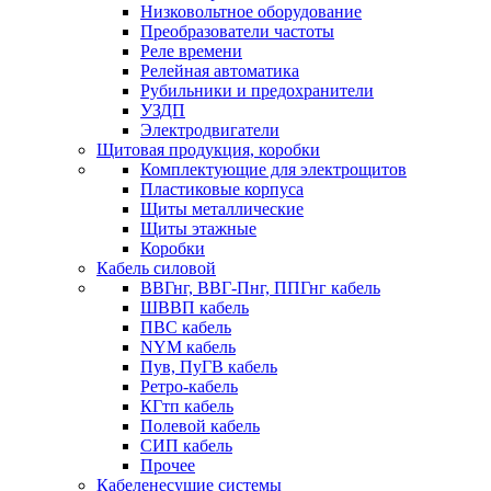
Низковольтное оборудование
Преобразователи частоты
Реле времени
Релейная автоматика
Рубильники и предохранители
УЗДП
Электродвигатели
Щитовая продукция, коробки
Комплектующие для электрощитов
Пластиковые корпуса
Щиты металлические
Щиты этажные
Коробки
Кабель силовой
ВВГнг, ВВГ-Пнг, ППГнг кабель
ШВВП кабель
ПВС кабель
NYM кабель
Пув, ПуГВ кабель
Ретро-кабель
КГтп кабель
Полевой кабель
СИП кабель
Прочее
Кабеленесущие системы