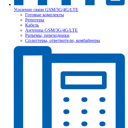
Усиление связи GSM/3G/4G/LTE
Готовые комплекты
Репитеры
Кабель
Антенны GSM/3G/4G/LTE
Разъемы, переходники
Сплиттеры, ответвители, комбайнеры