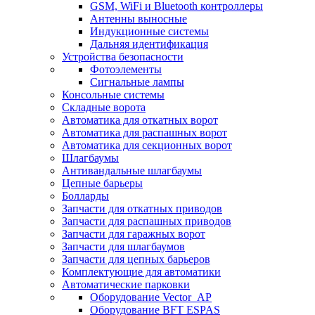
GSM, WiFi и Bluetooth контроллеры
Антенны выносные
Индукционные системы
Дальняя идентификация
Устройства безопасности
Фотоэлементы
Сигнальные лампы
Консольные системы
Складные ворота
Автоматика для откатных ворот
Автоматика для распашных ворот
Автоматика для секционных ворот
Шлагбаумы
Антивандальные шлагбаумы
Цепные барьеры
Болларды
Запчасти для откатных приводов
Запчасти для распашных приводов
Запчасти для гаражных ворот
Запчасти для шлагбаумов
Запчасти для цепных барьеров
Комплектующие для автоматики
Автоматические парковки
Оборудование Vector_AP
Оборудование BFT ESPAS