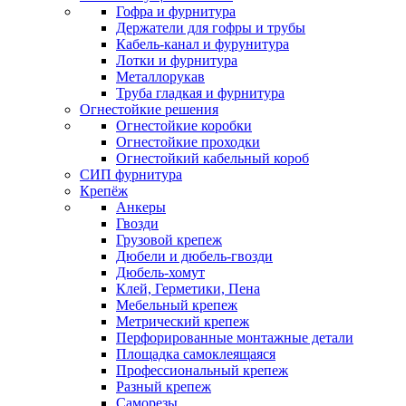
Гофра и фурнитура
Держатели для гофры и трубы
Кабель-канал и фурунитура
Лотки и фурнитура
Металлорукав
Труба гладкая и фурнитура
Огнестойкие решения
Огнестойкие коробки
Огнестойкие проходки
Огнестойкий кабельный короб
СИП фурнитура
Крепёж
Анкеры
Гвозди
Грузовой крепеж
Дюбели и дюбель-гвозди
Дюбель-хомут
Клей, Герметики, Пена
Мебельный крепеж
Метрический крепеж
Перфорированные монтажные детали
Площадка самоклеящаяся
Профессиональный крепеж
Разный крепеж
Саморезы