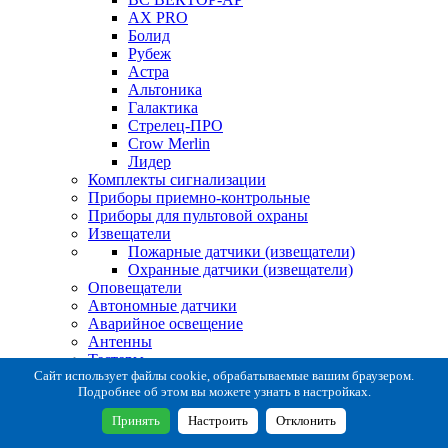
AX PRO
Болид
Рубеж
Астра
Альтоника
Галактика
Стрелец-ПРО
Crow Merlin
Лидер
Комплекты сигнализации
Приборы приемно-контрольные
Приборы для пультовой охраны
Извещатели
Пожарные датчики (извещатели)
Охранные датчики (извещатели)
Оповещатели
Автономные датчики
Аварийное освещение
Антенны
Тестеры
Система сбора извещений
Сайт использует файлы cookie, обрабатываемые вашим браузером.
Подробнее об этом вы можете узнать в настройках.
Расходные и монтажные материалы
Коробки коммутационные
Принять
Настроить
Отклонить
Кронштейны для извещателей