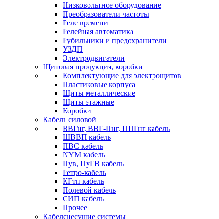
Низковольтное оборудование
Преобразователи частоты
Реле времени
Релейная автоматика
Рубильники и предохранители
УЗДП
Электродвигатели
Щитовая продукция, коробки
Комплектующие для электрощитов
Пластиковые корпуса
Щиты металлические
Щиты этажные
Коробки
Кабель силовой
ВВГнг, ВВГ-Пнг, ППГнг кабель
ШВВП кабель
ПВС кабель
NYM кабель
Пув, ПуГВ кабель
Ретро-кабель
КГтп кабель
Полевой кабель
СИП кабель
Прочее
Кабеленесущие системы