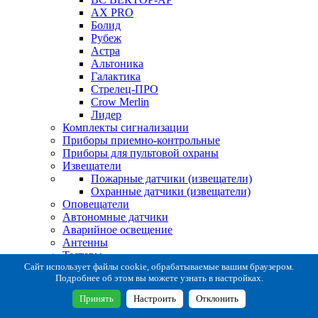
AX PRO
Болид
Рубеж
Астра
Альтоника
Галактика
Стрелец-ПРО
Crow Merlin
Лидер
Комплекты сигнализации
Приборы приемно-контрольные
Приборы для пультовой охраны
Извещатели
Пожарные датчики (извещатели)
Охранные датчики (извещатели)
Оповещатели
Автономные датчики
Аварийное освещение
Антенны
Тестеры
Система сбора извещений
Сайт использует файлы cookie, обрабатываемые вашим браузером.
Подробнее об этом вы можете узнать в настройках.
Расходные и монтажные материалы
Коробки коммутационные
Принять
Настроить
Отклонить
Кронштейны для извещателей