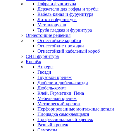
Гофра и фурнитура
Держатели для гофры и трубы
Кабель-канал и фурунитура
Лотки и фурнитура
Металлорукав
Труба гладкая и фурнитура
Огнестойкие решения
Огнестойкие коробки
Огнестойкие проходки
Огнестойкий кабельный короб
СИП фурнитура
Крепёж
Анкеры
Гвозди
Грузовой крепеж
Дюбели и дюбель-гвозди
Дюбель-хомут
Клей, Герметики, Пена
Мебельный крепеж
Метрический крепеж
Перфорированные монтажные детали
Площадка самоклеящаяся
Профессиональный крепеж
Разный крепеж
Саморезы