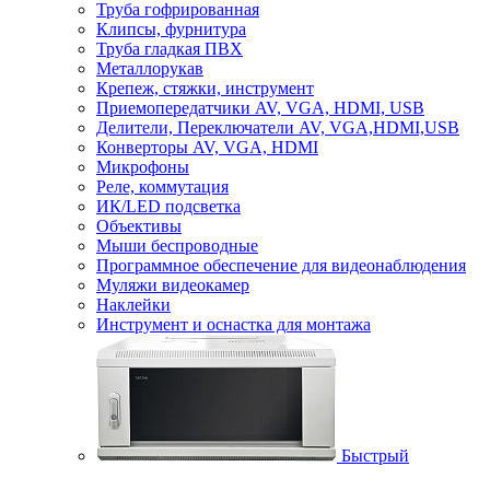
Труба гофрированная
Клипсы, фурнитура
Труба гладкая ПВХ
Металлорукав
Крепеж, стяжки, инструмент
Приемопередатчики AV, VGA, HDMI, USB
Делители, Переключатели AV, VGA,HDMI,USB
Конверторы AV, VGA, HDMI
Микрофоны
Реле, коммутация
ИК/LED подсветка
Объективы
Мыши беспроводные
Программное обеспечение для видеонаблюдения
Муляжи видеокамер
Наклейки
Инструмент и оснастка для монтажа
Быстрый