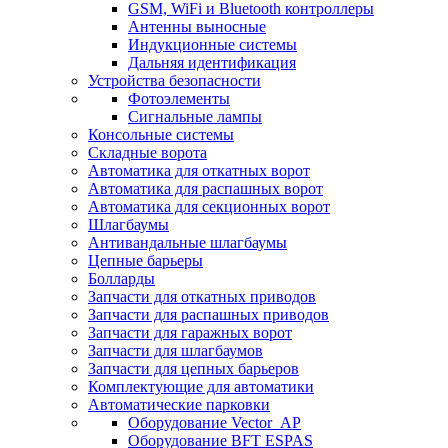
GSM, WiFi и Bluetooth контроллеры
Антенны выносные
Индукционные системы
Дальняя идентификация
Устройства безопасности
Фотоэлементы
Сигнальные лампы
Консольные системы
Складные ворота
Автоматика для откатных ворот
Автоматика для распашных ворот
Автоматика для секционных ворот
Шлагбаумы
Антивандальные шлагбаумы
Цепные барьеры
Болларды
Запчасти для откатных приводов
Запчасти для распашных приводов
Запчасти для гаражных ворот
Запчасти для шлагбаумов
Запчасти для цепных барьеров
Комплектующие для автоматики
Автоматические парковки
Оборудование Vector_AP
Оборудование BFT ESPAS