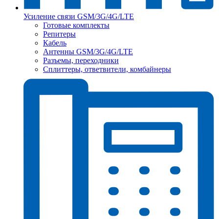
Усиление связи GSM/3G/4G/LTE
Готовые комплекты
Репитеры
Кабель
Антенны GSM/3G/4G/LTE
Разъемы, переходники
Сплиттеры, ответвители, комбайнеры