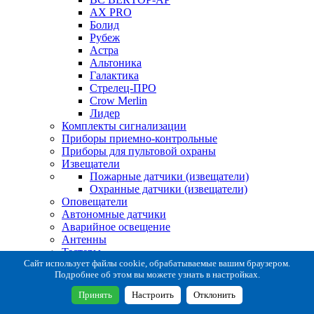
AX PRO
Болид
Рубеж
Астра
Альтоника
Галактика
Стрелец-ПРО
Crow Merlin
Лидер
Комплекты сигнализации
Приборы приемно-контрольные
Приборы для пультовой охраны
Извещатели
Пожарные датчики (извещатели)
Охранные датчики (извещатели)
Оповещатели
Автономные датчики
Аварийное освещение
Антенны
Тестеры
Система сбора извещений
Сайт использует файлы cookie, обрабатываемые вашим браузером.
Подробнее об этом вы можете узнать в настройках.
Расходные и монтажные материалы
Коробки коммутационные
Принять
Настроить
Отклонить
Кронштейны для извещателей