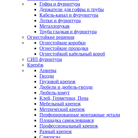
Гофра и фурнитура
Держатели для гофры и трубы
Кабель-канал и фурунитура
Лотки и фурнитура
Металлорукав
Труба гладкая и фурнитура
Огнестойкие решения
Огнестойкие коробки
Огнестойкие проходки
Огнестойкий кабельный короб
СИП фурнитура
Крепёж
Анкеры
Гвозди
Грузовой крепеж
Дюбели и дюбель-гвозди
Дюбель-хомут
Клей, Герметики, Пена
Мебельный крепеж
Метрический крепеж
Перфорированные монтажные детали
Площадка самоклеящаяся
Профессиональный крепеж
Разный крепеж
Саморезы