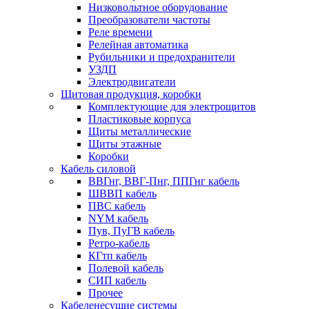
Низковольтное оборудование
Преобразователи частоты
Реле времени
Релейная автоматика
Рубильники и предохранители
УЗДП
Электродвигатели
Щитовая продукция, коробки
Комплектующие для электрощитов
Пластиковые корпуса
Щиты металлические
Щиты этажные
Коробки
Кабель силовой
ВВГнг, ВВГ-Пнг, ППГнг кабель
ШВВП кабель
ПВС кабель
NYM кабель
Пув, ПуГВ кабель
Ретро-кабель
КГтп кабель
Полевой кабель
СИП кабель
Прочее
Кабеленесущие системы