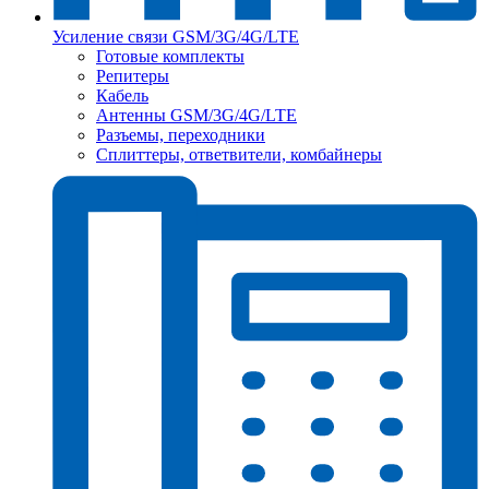
Усиление связи GSM/3G/4G/LTE
Готовые комплекты
Репитеры
Кабель
Антенны GSM/3G/4G/LTE
Разъемы, переходники
Сплиттеры, ответвители, комбайнеры