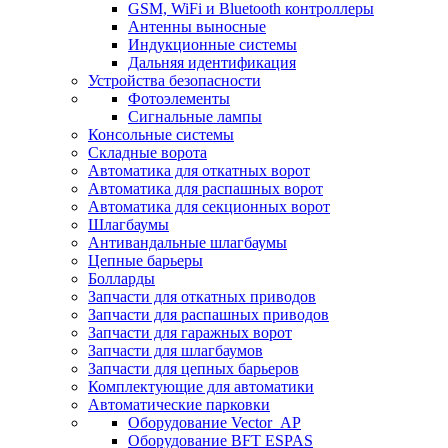
GSM, WiFi и Bluetooth контроллеры
Антенны выносные
Индукционные системы
Дальняя идентификация
Устройства безопасности
Фотоэлементы
Сигнальные лампы
Консольные системы
Складные ворота
Автоматика для откатных ворот
Автоматика для распашных ворот
Автоматика для секционных ворот
Шлагбаумы
Антивандальные шлагбаумы
Цепные барьеры
Болларды
Запчасти для откатных приводов
Запчасти для распашных приводов
Запчасти для гаражных ворот
Запчасти для шлагбаумов
Запчасти для цепных барьеров
Комплектующие для автоматики
Автоматические парковки
Оборудование Vector_AP
Оборудование BFT ESPAS