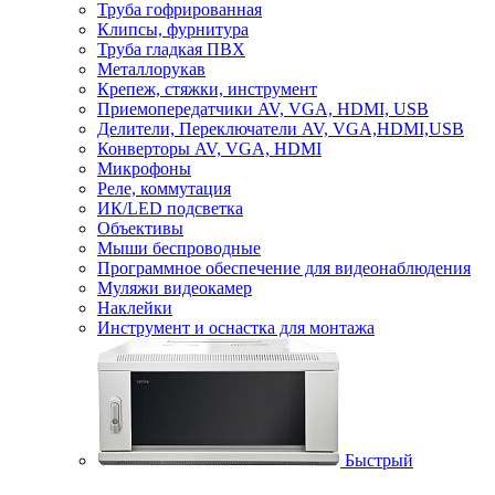
Труба гофрированная
Клипсы, фурнитура
Труба гладкая ПВХ
Металлорукав
Крепеж, стяжки, инструмент
Приемопередатчики AV, VGA, HDMI, USB
Делители, Переключатели AV, VGA,HDMI,USB
Конверторы AV, VGA, HDMI
Микрофоны
Реле, коммутация
ИК/LED подсветка
Объективы
Мыши беспроводные
Программное обеспечение для видеонаблюдения
Муляжи видеокамер
Наклейки
Инструмент и оснастка для монтажа
Быстрый