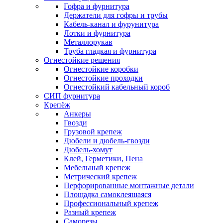
Гофра и фурнитура
Держатели для гофры и трубы
Кабель-канал и фурунитура
Лотки и фурнитура
Металлорукав
Труба гладкая и фурнитура
Огнестойкие решения
Огнестойкие коробки
Огнестойкие проходки
Огнестойкий кабельный короб
СИП фурнитура
Крепёж
Анкеры
Гвозди
Грузовой крепеж
Дюбели и дюбель-гвозди
Дюбель-хомут
Клей, Герметики, Пена
Мебельный крепеж
Метрический крепеж
Перфорированные монтажные детали
Площадка самоклеящаяся
Профессиональный крепеж
Разный крепеж
Саморезы