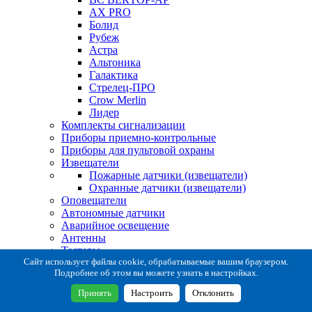
AX PRO
Болид
Рубеж
Астра
Альтоника
Галактика
Стрелец-ПРО
Crow Merlin
Лидер
Комплекты сигнализации
Приборы приемно-контрольные
Приборы для пультовой охраны
Извещатели
Пожарные датчики (извещатели)
Охранные датчики (извещатели)
Оповещатели
Автономные датчики
Аварийное освещение
Антенны
Тестеры
Система сбора извещений
Сайт использует файлы cookie, обрабатываемые вашим браузером.
Подробнее об этом вы можете узнать в настройках.
Расходные и монтажные материалы
Коробки коммутационные
Принять
Настроить
Отклонить
Кронштейны для извещателей