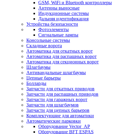
GSM, WiFi и Bluetooth контроллеры
Антенны выносные
Индукционные системы
Дальняя идентификация
Устройства безопасности
Фотоэлементы
Сигнальные лампы
Консольные системы
Складные ворота
Автоматика для откатных ворот
Автоматика для распашных ворот
Автоматика для секционных ворот
Шлагбаумы
Антивандальные шлагбаумы
Цепные барьеры
Болларды
Запчасти для откатных приводов
Запчасти для распашных приводов
Запчасти для гаражных ворот
Запчасти для шлагбаумов
Запчасти для цепных барьеров
Комплектующие для автоматики
Автоматические парковки
Оборудование Vector_AP
Оборудование BFT ESPAS