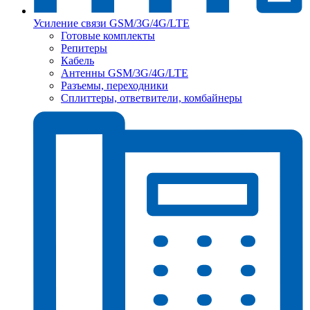
Усиление связи GSM/3G/4G/LTE
Готовые комплекты
Репитеры
Кабель
Антенны GSM/3G/4G/LTE
Разъемы, переходники
Сплиттеры, ответвители, комбайнеры