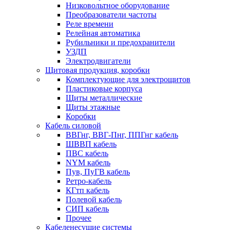
Низковольтное оборудование
Преобразователи частоты
Реле времени
Релейная автоматика
Рубильники и предохранители
УЗДП
Электродвигатели
Щитовая продукция, коробки
Комплектующие для электрощитов
Пластиковые корпуса
Щиты металлические
Щиты этажные
Коробки
Кабель силовой
ВВГнг, ВВГ-Пнг, ППГнг кабель
ШВВП кабель
ПВС кабель
NYM кабель
Пув, ПуГВ кабель
Ретро-кабель
КГтп кабель
Полевой кабель
СИП кабель
Прочее
Кабеленесущие системы