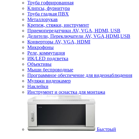
Труба гофрированная
Клипсы, фурнитура
Труба гладкая ПВХ
Металлорукав
Крепеж, стяжки, инструмент
Приемопередатчики AV, VGA, HDMI, USB
Делители, Переключатели AV, VGA,HDMI,USB
Конверторы AV, VGA, HDMI
Микрофоны
Реле, коммутация
ИК/LED подсветка
Объективы
Мыши беспроводные
Программное обеспечение для видеонаблюдения
Муляжи видеокамер
Наклейки
Инструмент и оснастка для монтажа
Быстрый