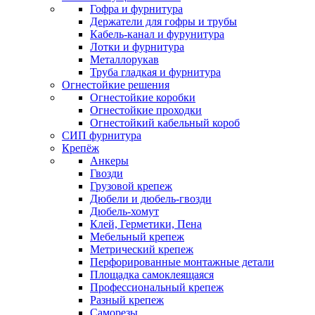
Гофра и фурнитура
Держатели для гофры и трубы
Кабель-канал и фурунитура
Лотки и фурнитура
Металлорукав
Труба гладкая и фурнитура
Огнестойкие решения
Огнестойкие коробки
Огнестойкие проходки
Огнестойкий кабельный короб
СИП фурнитура
Крепёж
Анкеры
Гвозди
Грузовой крепеж
Дюбели и дюбель-гвозди
Дюбель-хомут
Клей, Герметики, Пена
Мебельный крепеж
Метрический крепеж
Перфорированные монтажные детали
Площадка самоклеящаяся
Профессиональный крепеж
Разный крепеж
Саморезы