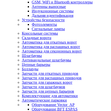
GSM, WiFi и Bluetooth контроллеры
Антенны выносные
Индукционные системы
Дальняя идентификация
Устройства безопасности
Фотоэлементы
Сигнальные лампы
Консольные системы
Складные ворота
Автоматика для откатных ворот
Автоматика для распашных ворот
Автоматика для секционных ворот
Шлагбаумы
Антивандальные шлагбаумы
Цепные барьеры
Болларды
Запчасти для откатных приводов
Запчасти для распашных приводов
Запчасти для гаражных ворот
Запчасти для шлагбаумов
Запчасти для цепных барьеров
Комплектующие для автоматики
Автоматические парковки
Оборудование Vector_AP
Оборудование BFT ESPAS