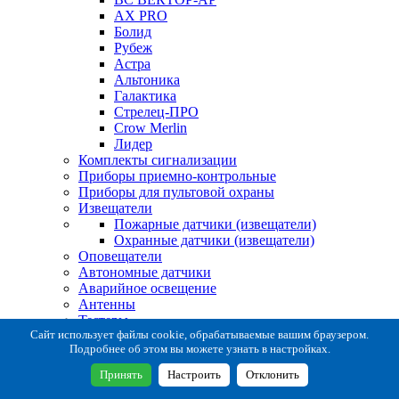
AX PRO
Болид
Рубеж
Астра
Альтоника
Галактика
Стрелец-ПРО
Crow Merlin
Лидер
Комплекты сигнализации
Приборы приемно-контрольные
Приборы для пультовой охраны
Извещатели
Пожарные датчики (извещатели)
Охранные датчики (извещатели)
Оповещатели
Автономные датчики
Аварийное освещение
Антенны
Тестеры
Система сбора извещений
Сайт использует файлы cookie, обрабатываемые вашим браузером.
Подробнее об этом вы можете узнать в настройках.
Расходные и монтажные материалы
Коробки коммутационные
Принять
Настроить
Отклонить
Кронштейны для извещателей