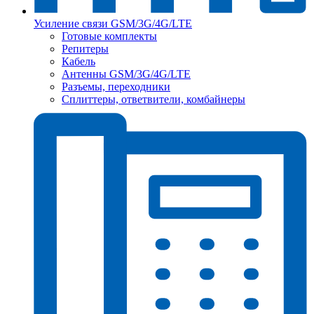
Усиление связи GSM/3G/4G/LTE
Готовые комплекты
Репитеры
Кабель
Антенны GSM/3G/4G/LTE
Разъемы, переходники
Сплиттеры, ответвители, комбайнеры