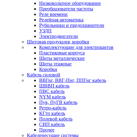
Низковольтное оборудование
Преобразователи частоты
Реле времени
Релейная автоматика
Рубильники и предохранители
УЗДП
Электродвигатели
Щитовая продукция, коробки
Комплектующие для электрощитов
Пластиковые корпуса
Щиты металлические
Щиты этажные
Коробки
Кабель силовой
ВВГнг, ВВГ-Пнг, ППГнг кабель
ШВВП кабель
ПВС кабель
NYM кабель
Пув, ПуГВ кабель
Ретро-кабель
КГтп кабель
Полевой кабель
СИП кабель
Прочее
Кабеленесущие системы