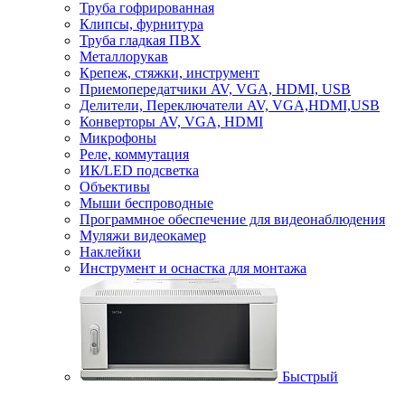
Труба гофрированная
Клипсы, фурнитура
Труба гладкая ПВХ
Металлорукав
Крепеж, стяжки, инструмент
Приемопередатчики AV, VGA, HDMI, USB
Делители, Переключатели AV, VGA,HDMI,USB
Конверторы AV, VGA, HDMI
Микрофоны
Реле, коммутация
ИК/LED подсветка
Объективы
Мыши беспроводные
Программное обеспечение для видеонаблюдения
Муляжи видеокамер
Наклейки
Инструмент и оснастка для монтажа
Быстрый