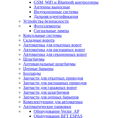
GSM, WiFi и Bluetooth контроллеры
Антенны выносные
Индукционные системы
Дальняя идентификация
Устройства безопасности
Фотоэлементы
Сигнальные лампы
Консольные системы
Складные ворота
Автоматика для откатных ворот
Автоматика для распашных ворот
Автоматика для секционных ворот
Шлагбаумы
Антивандальные шлагбаумы
Цепные барьеры
Болларды
Запчасти для откатных приводов
Запчасти для распашных приводов
Запчасти для гаражных ворот
Запчасти для шлагбаумов
Запчасти для цепных барьеров
Комплектующие для автоматики
Автоматические парковки
Оборудование Vector_AP
Оборудование BFT ESPAS