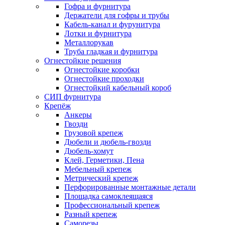
Гофра и фурнитура
Держатели для гофры и трубы
Кабель-канал и фурунитура
Лотки и фурнитура
Металлорукав
Труба гладкая и фурнитура
Огнестойкие решения
Огнестойкие коробки
Огнестойкие проходки
Огнестойкий кабельный короб
СИП фурнитура
Крепёж
Анкеры
Гвозди
Грузовой крепеж
Дюбели и дюбель-гвозди
Дюбель-хомут
Клей, Герметики, Пена
Мебельный крепеж
Метрический крепеж
Перфорированные монтажные детали
Площадка самоклеящаяся
Профессиональный крепеж
Разный крепеж
Саморезы