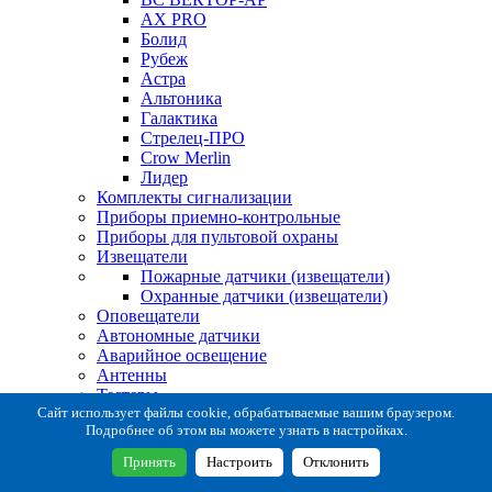
AX PRO
Болид
Рубеж
Астра
Альтоника
Галактика
Стрелец-ПРО
Crow Merlin
Лидер
Комплекты сигнализации
Приборы приемно-контрольные
Приборы для пультовой охраны
Извещатели
Пожарные датчики (извещатели)
Охранные датчики (извещатели)
Оповещатели
Автономные датчики
Аварийное освещение
Антенны
Тестеры
Система сбора извещений
Сайт использует файлы cookie, обрабатываемые вашим браузером.
Подробнее об этом вы можете узнать в настройках.
Расходные и монтажные материалы
Коробки коммутационные
Принять
Настроить
Отклонить
Кронштейны для извещателей