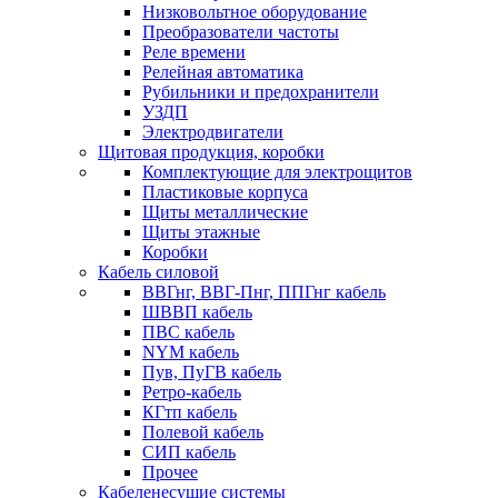
Низковольтное оборудование
Преобразователи частоты
Реле времени
Релейная автоматика
Рубильники и предохранители
УЗДП
Электродвигатели
Щитовая продукция, коробки
Комплектующие для электрощитов
Пластиковые корпуса
Щиты металлические
Щиты этажные
Коробки
Кабель силовой
ВВГнг, ВВГ-Пнг, ППГнг кабель
ШВВП кабель
ПВС кабель
NYM кабель
Пув, ПуГВ кабель
Ретро-кабель
КГтп кабель
Полевой кабель
СИП кабель
Прочее
Кабеленесущие системы