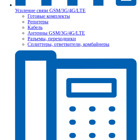
Усиление связи GSM/3G/4G/LTE
Готовые комплекты
Репитеры
Кабель
Антенны GSM/3G/4G/LTE
Разъемы, переходники
Сплиттеры, ответвители, комбайнеры