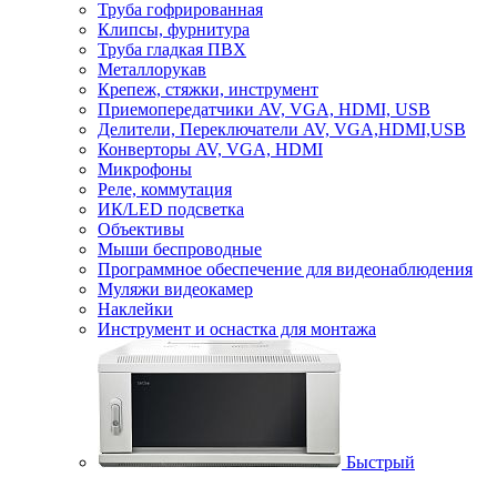
Труба гофрированная
Клипсы, фурнитура
Труба гладкая ПВХ
Металлорукав
Крепеж, стяжки, инструмент
Приемопередатчики AV, VGA, HDMI, USB
Делители, Переключатели AV, VGA,HDMI,USB
Конверторы AV, VGA, HDMI
Микрофоны
Реле, коммутация
ИК/LED подсветка
Объективы
Мыши беспроводные
Программное обеспечение для видеонаблюдения
Муляжи видеокамер
Наклейки
Инструмент и оснастка для монтажа
Быстрый