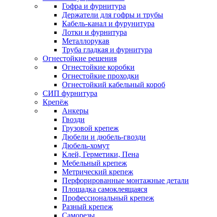
Гофра и фурнитура
Держатели для гофры и трубы
Кабель-канал и фурунитура
Лотки и фурнитура
Металлорукав
Труба гладкая и фурнитура
Огнестойкие решения
Огнестойкие коробки
Огнестойкие проходки
Огнестойкий кабельный короб
СИП фурнитура
Крепёж
Анкеры
Гвозди
Грузовой крепеж
Дюбели и дюбель-гвозди
Дюбель-хомут
Клей, Герметики, Пена
Мебельный крепеж
Метрический крепеж
Перфорированные монтажные детали
Площадка самоклеящаяся
Профессиональный крепеж
Разный крепеж
Саморезы