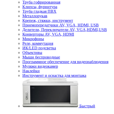
Труба гофрированная
Клипсы, фурнитура
Труба гладкая ПВХ
Металлорукав
Крепеж, стяжки, инструмент
Приемопередатчики AV, VGA, HDMI, USB
Делители, Переключатели AV, VGA,HDMI,USB
Конверторы AV, VGA, HDMI
Микрофоны
Реле, коммутация
ИК/LED подсветка
Объективы
Мыши беспроводные
Программное обеспечение для видеонаблюдения
Муляжи видеокамер
Наклейки
Инструмент и оснастка для монтажа
Быстрый