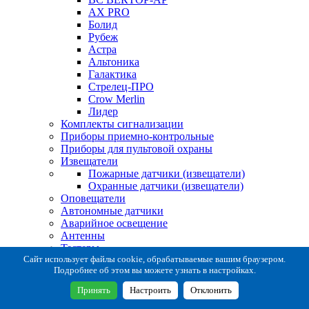
AX PRO
Болид
Рубеж
Астра
Альтоника
Галактика
Стрелец-ПРО
Crow Merlin
Лидер
Комплекты сигнализации
Приборы приемно-контрольные
Приборы для пультовой охраны
Извещатели
Пожарные датчики (извещатели)
Охранные датчики (извещатели)
Оповещатели
Автономные датчики
Аварийное освещение
Антенны
Тестеры
Система сбора извещений
Сайт использует файлы cookie, обрабатываемые вашим браузером.
Подробнее об этом вы можете узнать в настройках.
Расходные и монтажные материалы
Коробки коммутационные
Принять
Настроить
Отклонить
Кронштейны для извещателей