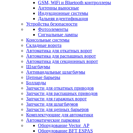
GSM, WiFi и Bluetooth контроллеры
Антенны выносные
Индукционные системы
Дальняя идентификация
Устройства безопасности
Фотоэлементы
Сигнальные лампы
Консольные системы
Складные ворота
Автоматика для откатных ворот
Автоматика для распашных ворот
Автоматика для секционных ворот
Шлагбаумы
Антивандальные шлагбаумы
Цепные барьеры
Болларды
Запчасти для откатных приводов
Запчасти для распашных приводов
Запчасти для гаражных ворот
Запчасти для шлагбаумов
Запчасти для цепных барьеров
Комплектующие для автоматики
Автоматические парковки
Оборудование Vector_AP
Оборудование BFT ESPAS