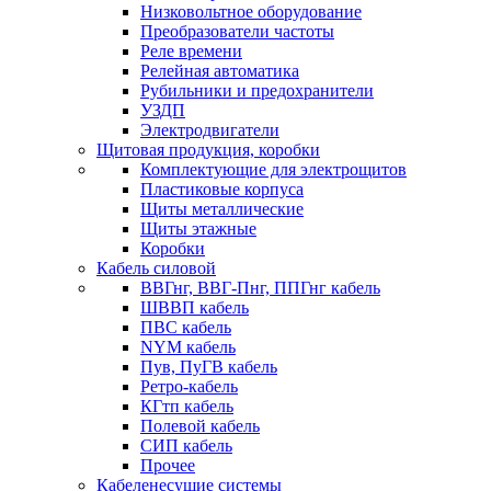
Низковольтное оборудование
Преобразователи частоты
Реле времени
Релейная автоматика
Рубильники и предохранители
УЗДП
Электродвигатели
Щитовая продукция, коробки
Комплектующие для электрощитов
Пластиковые корпуса
Щиты металлические
Щиты этажные
Коробки
Кабель силовой
ВВГнг, ВВГ-Пнг, ППГнг кабель
ШВВП кабель
ПВС кабель
NYM кабель
Пув, ПуГВ кабель
Ретро-кабель
КГтп кабель
Полевой кабель
СИП кабель
Прочее
Кабеленесущие системы