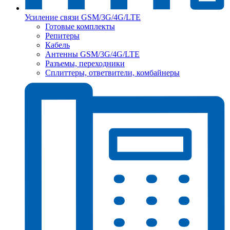
Усиление связи GSM/3G/4G/LTE
Готовые комплекты
Репитеры
Кабель
Антенны GSM/3G/4G/LTE
Разъемы, переходники
Сплиттеры, ответвители, комбайнеры