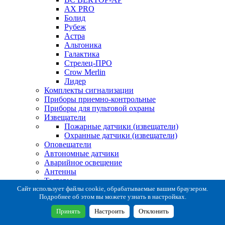
AX PRO
Болид
Рубеж
Астра
Альтоника
Галактика
Стрелец-ПРО
Crow Merlin
Лидер
Комплекты сигнализации
Приборы приемно-контрольные
Приборы для пультовой охраны
Извещатели
Пожарные датчики (извещатели)
Охранные датчики (извещатели)
Оповещатели
Автономные датчики
Аварийное освещение
Антенны
Тестеры
Система сбора извещений
Сайт использует файлы cookie, обрабатываемые вашим браузером.
Подробнее об этом вы можете узнать в настройках.
Расходные и монтажные материалы
Коробки коммутационные
Принять
Настроить
Отклонить
Кронштейны для извещателей