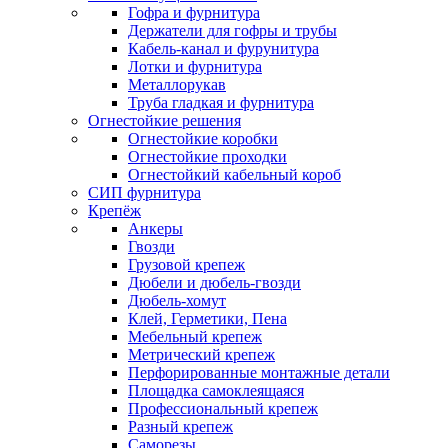
Гофра и фурнитура
Держатели для гофры и трубы
Кабель-канал и фурунитура
Лотки и фурнитура
Металлорукав
Труба гладкая и фурнитура
Огнестойкие решения
Огнестойкие коробки
Огнестойкие проходки
Огнестойкий кабельный короб
СИП фурнитура
Крепёж
Анкеры
Гвозди
Грузовой крепеж
Дюбели и дюбель-гвозди
Дюбель-хомут
Клей, Герметики, Пена
Мебельный крепеж
Метрический крепеж
Перфорированные монтажные детали
Площадка самоклеящаяся
Профессиональный крепеж
Разный крепеж
Саморезы