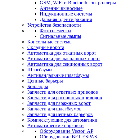
GSM, WiFi и Bluetooth контроллеры
Антенны выносные
Индукционные системы
Дальняя идентификация
Устройства безопасности
Фотоэлементы
Сигнальные лампы
Консольные системы
Складные ворота
Автоматика для откатных ворот
Автоматика для распашных ворот
Автоматика для секционных ворот
Шлагбаумы
Антивандальные шлагбаумы
Цепные барьеры
Болларды
Запчасти для откатных приводов
Запчасти для распашных приводов
Запчасти для гаражных ворот
Запчасти для шлагбаумов
Запчасти для цепных барьеров
Комплектующие для автоматики
Автоматические парковки
Оборудование Vector_AP
Оборудование BFT ESPAS