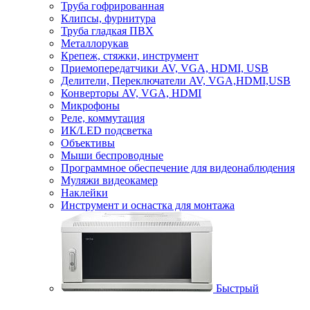
Труба гофрированная
Клипсы, фурнитура
Труба гладкая ПВХ
Металлорукав
Крепеж, стяжки, инструмент
Приемопередатчики AV, VGA, HDMI, USB
Делители, Переключатели AV, VGA,HDMI,USB
Конверторы AV, VGA, HDMI
Микрофоны
Реле, коммутация
ИК/LED подсветка
Объективы
Мыши беспроводные
Программное обеспечение для видеонаблюдения
Муляжи видеокамер
Наклейки
Инструмент и оснастка для монтажа
Быстрый