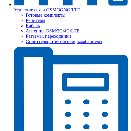
Усиление связи GSM/3G/4G/LTE
Готовые комплекты
Репитеры
Кабель
Антенны GSM/3G/4G/LTE
Разъемы, переходники
Сплиттеры, ответвители, комбайнеры