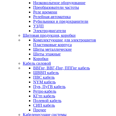
Низковольтное оборудование
Преобразователи частоты
Реле времени
Релейная автоматика
Рубильники и предохранители
УЗДП
Электродвигатели
Щитовая продукция, коробки
Комплектующие для электрощитов
Пластиковые корпуса
Щиты металлические
Щиты этажные
Коробки
Кабель силовой
ВВГнг, ВВГ-Пнг, ППГнг кабель
ШВВП кабель
ПВС кабель
NYM кабель
Пув, ПуГВ кабель
Ретро-кабель
КГтп кабель
Полевой кабель
СИП кабель
Прочее
Кабеленесущие системы