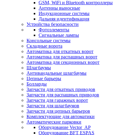
GSM, WiFi и Bluetooth контроллеры
Антенны выносные
Индукционные системы
Дальняя идентификация
Устройства безопасности
Фотоэлементы
Сигнальные лампы
Консольные системы
Складные ворота
Автоматика для откатных ворот
Автоматика для распашных ворот
Автоматика для секционных ворот
Шлагбаумы
Антивандальные шлагбаумы
Цепные барьеры
Болларды
Запчасти для откатных приводов
Запчасти для распашных приводов
Запчасти для гаражных ворот
Запчасти для шлагбаумов
Запчасти для цепных барьеров
Комплектующие для автоматики
Автоматические парковки
Оборудование Vector_AP
Оборудование BFT ESPAS