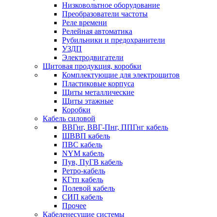
Низковольтное оборудование
Преобразователи частоты
Реле времени
Релейная автоматика
Рубильники и предохранители
УЗДП
Электродвигатели
Щитовая продукция, коробки
Комплектующие для электрощитов
Пластиковые корпуса
Щиты металлические
Щиты этажные
Коробки
Кабель силовой
ВВГнг, ВВГ-Пнг, ППГнг кабель
ШВВП кабель
ПВС кабель
NYM кабель
Пув, ПуГВ кабель
Ретро-кабель
КГтп кабель
Полевой кабель
СИП кабель
Прочее
Кабеленесущие системы