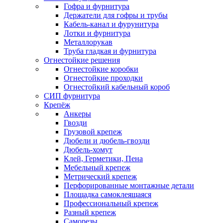
Гофра и фурнитура
Держатели для гофры и трубы
Кабель-канал и фурунитура
Лотки и фурнитура
Металлорукав
Труба гладкая и фурнитура
Огнестойкие решения
Огнестойкие коробки
Огнестойкие проходки
Огнестойкий кабельный короб
СИП фурнитура
Крепёж
Анкеры
Гвозди
Грузовой крепеж
Дюбели и дюбель-гвозди
Дюбель-хомут
Клей, Герметики, Пена
Мебельный крепеж
Метрический крепеж
Перфорированные монтажные детали
Площадка самоклеящаяся
Профессиональный крепеж
Разный крепеж
Саморезы