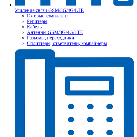
Усиление связи GSM/3G/4G/LTE
Готовые комплекты
Репитеры
Кабель
Антенны GSM/3G/4G/LTE
Разъемы, переходники
Сплиттеры, ответвители, комбайнеры