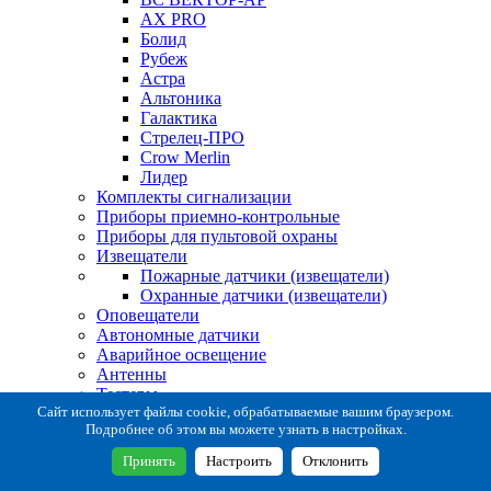
AX PRO
Болид
Рубеж
Астра
Альтоника
Галактика
Стрелец-ПРО
Crow Merlin
Лидер
Комплекты сигнализации
Приборы приемно-контрольные
Приборы для пультовой охраны
Извещатели
Пожарные датчики (извещатели)
Охранные датчики (извещатели)
Оповещатели
Автономные датчики
Аварийное освещение
Антенны
Тестеры
Система сбора извещений
Сайт использует файлы cookie, обрабатываемые вашим браузером.
Подробнее об этом вы можете узнать в настройках.
Расходные и монтажные материалы
Коробки коммутационные
Принять
Настроить
Отклонить
Кронштейны для извещателей