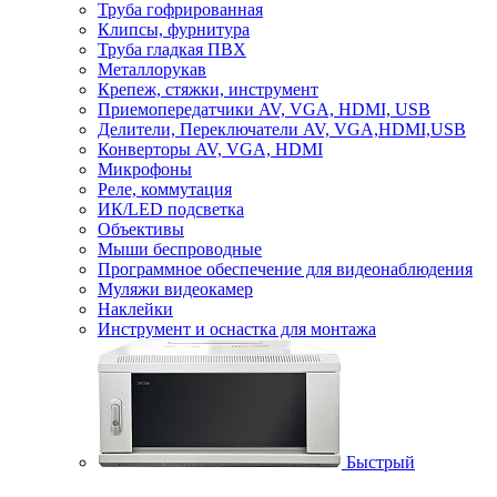
Труба гофрированная
Клипсы, фурнитура
Труба гладкая ПВХ
Металлорукав
Крепеж, стяжки, инструмент
Приемопередатчики AV, VGA, HDMI, USB
Делители, Переключатели AV, VGA,HDMI,USB
Конверторы AV, VGA, HDMI
Микрофоны
Реле, коммутация
ИК/LED подсветка
Объективы
Мыши беспроводные
Программное обеспечение для видеонаблюдения
Муляжи видеокамер
Наклейки
Инструмент и оснастка для монтажа
Быстрый