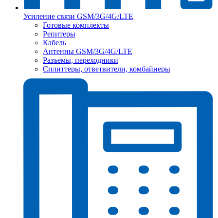
Усиление связи GSM/3G/4G/LTE
Готовые комплекты
Репитеры
Кабель
Антенны GSM/3G/4G/LTE
Разъемы, переходники
Сплиттеры, ответвители, комбайнеры