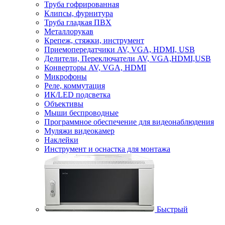
Труба гофрированная
Клипсы, фурнитура
Труба гладкая ПВХ
Металлорукав
Крепеж, стяжки, инструмент
Приемопередатчики AV, VGA, HDMI, USB
Делители, Переключатели AV, VGA,HDMI,USB
Конверторы AV, VGA, HDMI
Микрофоны
Реле, коммутация
ИК/LED подсветка
Объективы
Мыши беспроводные
Программное обеспечение для видеонаблюдения
Муляжи видеокамер
Наклейки
Инструмент и оснастка для монтажа
Быстрый