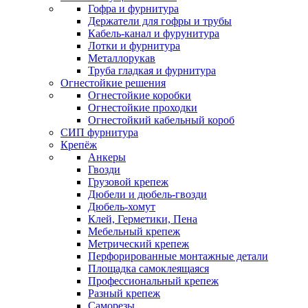
Гофра и фурнитура
Держатели для гофры и трубы
Кабель-канал и фурунитура
Лотки и фурнитура
Металлорукав
Труба гладкая и фурнитура
Огнестойкие решения
Огнестойкие коробки
Огнестойкие проходки
Огнестойкий кабельный короб
СИП фурнитура
Крепёж
Анкеры
Гвозди
Грузовой крепеж
Дюбели и дюбель-гвозди
Дюбель-хомут
Клей, Герметики, Пена
Мебельный крепеж
Метрический крепеж
Перфорированные монтажные детали
Площадка самоклеящаяся
Профессиональный крепеж
Разный крепеж
Саморезы