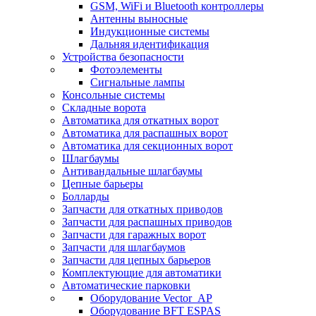
GSM, WiFi и Bluetooth контроллеры
Антенны выносные
Индукционные системы
Дальняя идентификация
Устройства безопасности
Фотоэлементы
Сигнальные лампы
Консольные системы
Складные ворота
Автоматика для откатных ворот
Автоматика для распашных ворот
Автоматика для секционных ворот
Шлагбаумы
Антивандальные шлагбаумы
Цепные барьеры
Болларды
Запчасти для откатных приводов
Запчасти для распашных приводов
Запчасти для гаражных ворот
Запчасти для шлагбаумов
Запчасти для цепных барьеров
Комплектующие для автоматики
Автоматические парковки
Оборудование Vector_AP
Оборудование BFT ESPAS