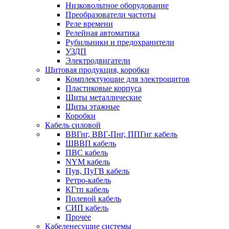
Низковольтное оборудование
Преобразователи частоты
Реле времени
Релейная автоматика
Рубильники и предохранители
УЗДП
Электродвигатели
Щитовая продукция, коробки
Комплектующие для электрощитов
Пластиковые корпуса
Щиты металлические
Щиты этажные
Коробки
Кабель силовой
ВВГнг, ВВГ-Пнг, ППГнг кабель
ШВВП кабель
ПВС кабель
NYM кабель
Пув, ПуГВ кабель
Ретро-кабель
КГтп кабель
Полевой кабель
СИП кабель
Прочее
Кабеленесущие системы