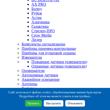
AX PRO
Болид
Рубеж
Астра
Альтоника
Галактика
Стрелец-ПРО
Crow Merlin
Лидер
Комплекты сигнализации
Приборы приемно-контрольные
Приборы для пультовой охраны
Извещатели
Пожарные датчики (извещатели)
Охранные датчики (извещатели)
Оповещатели
Автономные датчики
Аварийное освещение
Антенны
Тестеры
Система сбора извещений
Сайт использует файлы cookie, обрабатываемые вашим браузером.
Подробнее об этом вы можете узнать в настройках.
Расходные и монтажные материалы
Коробки коммутационные
Принять
Настроить
Отклонить
Кронштейны для извещателей