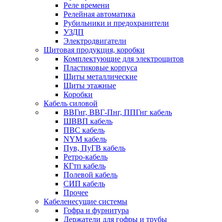
Реле времени
Релейная автоматика
Рубильники и предохранители
УЗДП
Электродвигатели
Щитовая продукция, коробки
Комплектующие для электрощитов
Пластиковые корпуса
Щиты металлические
Щиты этажные
Коробки
Кабель силовой
ВВГнг, ВВГ-Пнг, ППГнг кабель
ШВВП кабель
ПВС кабель
NYM кабель
Пув, ПуГВ кабель
Ретро-кабель
КГтп кабель
Полевой кабель
СИП кабель
Прочее
Кабеленесущие системы
Гофра и фурнитура
Держатели для гофры и трубы