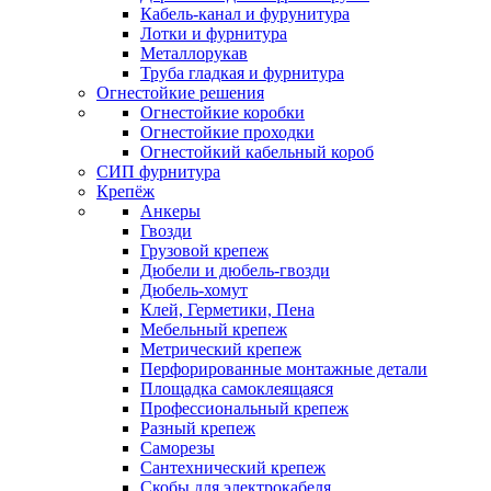
Кабель-канал и фурунитура
Лотки и фурнитура
Металлорукав
Труба гладкая и фурнитура
Огнестойкие решения
Огнестойкие коробки
Огнестойкие проходки
Огнестойкий кабельный короб
СИП фурнитура
Крепёж
Анкеры
Гвозди
Грузовой крепеж
Дюбели и дюбель-гвозди
Дюбель-хомут
Клей, Герметики, Пена
Мебельный крепеж
Метрический крепеж
Перфорированные монтажные детали
Площадка самоклеящаяся
Профессиональный крепеж
Разный крепеж
Саморезы
Сантехнический крепеж
Скобы для электрокабеля