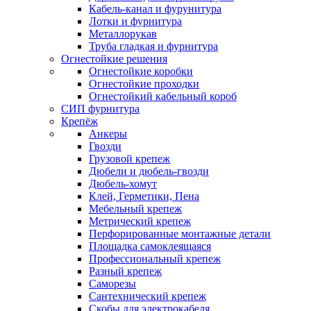
Кабель-канал и фурунитура
Лотки и фурнитура
Металлорукав
Труба гладкая и фурнитура
Огнестойкие решения
Огнестойкие коробки
Огнестойкие проходки
Огнестойкий кабельный короб
СИП фурнитура
Крепёж
Анкеры
Гвозди
Грузовой крепеж
Дюбели и дюбель-гвозди
Дюбель-хомут
Клей, Герметики, Пена
Мебельный крепеж
Метрический крепеж
Перфорированные монтажные детали
Площадка самоклеящаяся
Профессиональный крепеж
Разный крепеж
Саморезы
Сантехнический крепеж
Скобы для электрокабеля