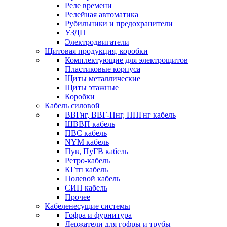
Реле времени
Релейная автоматика
Рубильники и предохранители
УЗДП
Электродвигатели
Щитовая продукция, коробки
Комплектующие для электрощитов
Пластиковые корпуса
Щиты металлические
Щиты этажные
Коробки
Кабель силовой
ВВГнг, ВВГ-Пнг, ППГнг кабель
ШВВП кабель
ПВС кабель
NYM кабель
Пув, ПуГВ кабель
Ретро-кабель
КГтп кабель
Полевой кабель
СИП кабель
Прочее
Кабеленесущие системы
Гофра и фурнитура
Держатели для гофры и трубы