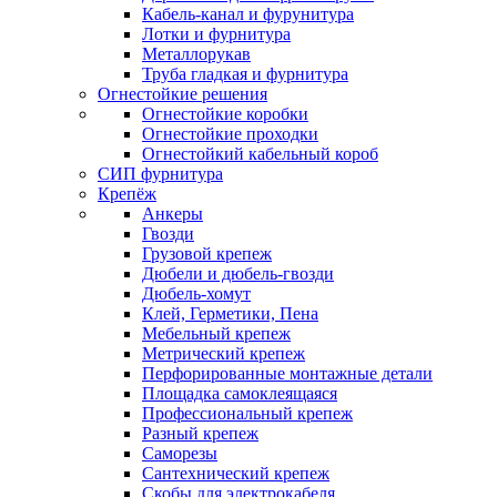
Кабель-канал и фурунитура
Лотки и фурнитура
Металлорукав
Труба гладкая и фурнитура
Огнестойкие решения
Огнестойкие коробки
Огнестойкие проходки
Огнестойкий кабельный короб
СИП фурнитура
Крепёж
Анкеры
Гвозди
Грузовой крепеж
Дюбели и дюбель-гвозди
Дюбель-хомут
Клей, Герметики, Пена
Мебельный крепеж
Метрический крепеж
Перфорированные монтажные детали
Площадка самоклеящаяся
Профессиональный крепеж
Разный крепеж
Саморезы
Сантехнический крепеж
Скобы для электрокабеля