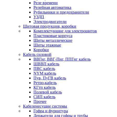
Реле времени
Релейная автоматика
Рубильники и предохранители
УЗДП
Электродвигатели
Щитовая продукция, коробки
Комплектующие для электрощитов
Пластиковые корпуса
Щиты металлические
Щиты этажные
Коробки
Кабель силовой
ВВГнг, ВВГ-Пнг, ППГнг кабель
ШВВП кабель
ПВС кабель
NYM кабель
Пув, ПуГВ кабель
Ретро-кабель
КГтп кабель
Полевой кабель
СИП кабель
Прочее
Кабеленесущие системы
Гофра и фурнитура
Держатели для гофры и трубы