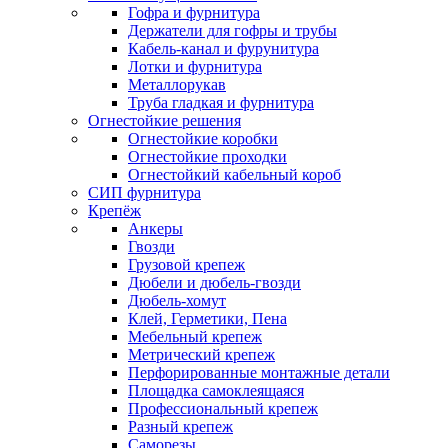
Гофра и фурнитура
Держатели для гофры и трубы
Кабель-канал и фурунитура
Лотки и фурнитура
Металлорукав
Труба гладкая и фурнитура
Огнестойкие решения
Огнестойкие коробки
Огнестойкие проходки
Огнестойкий кабельный короб
СИП фурнитура
Крепёж
Анкеры
Гвозди
Грузовой крепеж
Дюбели и дюбель-гвозди
Дюбель-хомут
Клей, Герметики, Пена
Мебельный крепеж
Метрический крепеж
Перфорированные монтажные детали
Площадка самоклеящаяся
Профессиональный крепеж
Разный крепеж
Саморезы