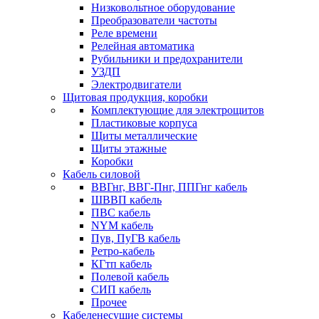
Низковольтное оборудование
Преобразователи частоты
Реле времени
Релейная автоматика
Рубильники и предохранители
УЗДП
Электродвигатели
Щитовая продукция, коробки
Комплектующие для электрощитов
Пластиковые корпуса
Щиты металлические
Щиты этажные
Коробки
Кабель силовой
ВВГнг, ВВГ-Пнг, ППГнг кабель
ШВВП кабель
ПВС кабель
NYM кабель
Пув, ПуГВ кабель
Ретро-кабель
КГтп кабель
Полевой кабель
СИП кабель
Прочее
Кабеленесущие системы