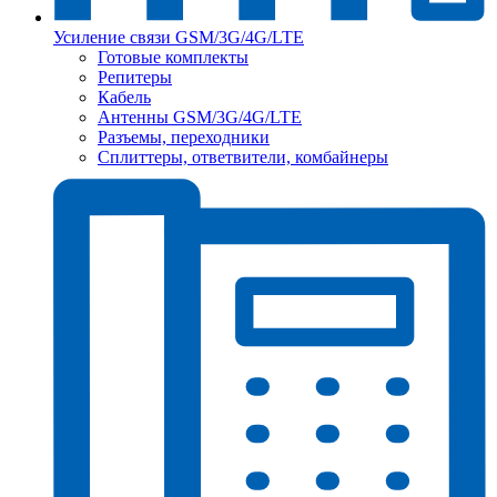
Усиление связи GSM/3G/4G/LTE
Готовые комплекты
Репитеры
Кабель
Антенны GSM/3G/4G/LTE
Разъемы, переходники
Сплиттеры, ответвители, комбайнеры