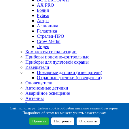
AX PRO
Болид
Рубеж
Астра
Альтоника
Галактика
Стрелец-ПРО
Crow Merlin
Лидер
Комплекты сигнализации
Приборы приемно-контрольные
Приборы для пультовой охраны
Извещатели
Пожарные датчики (извещатели)
Охранные датчики (извещатели)
Оповещатели
Автономные датчики
Аварийное освещение
Антенны
Тестеры
Система сбора извещений
Сайт использует файлы cookie, обрабатываемые вашим браузером.
Подробнее об этом вы можете узнать в настройках.
Расходные и монтажные материалы
Коробки коммутационные
Принять
Настроить
Отклонить
Кронштейны для извещателей