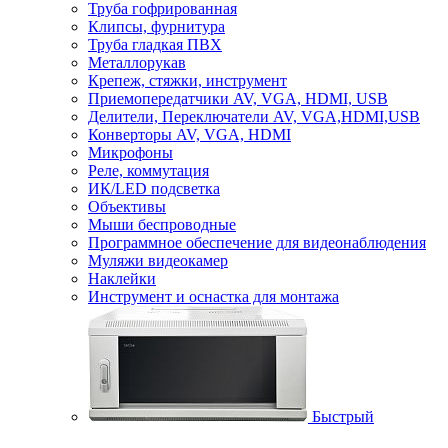
Труба гофрированная
Клипсы, фурнитура
Труба гладкая ПВХ
Металлорукав
Крепеж, стяжки, инструмент
Приемопередатчики AV, VGA, HDMI, USB
Делители, Переключатели AV, VGA,HDMI,USB
Конверторы AV, VGA, HDMI
Микрофоны
Реле, коммутация
ИК/LED подсветка
Объективы
Мыши беспроводные
Программное обеспечение для видеонаблюдения
Муляжи видеокамер
Наклейки
Инструмент и оснастка для монтажа
Быстрый