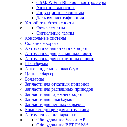
GSM, WiFi и Bluetooth контроллеры
Антенны выносные
Индукционные системы
Дальняя идентификация
Устройства безопасности
Фотоэлементы
Сигнальные лампы
Консольные системы
Складные ворота
Автоматика для откатных ворот
Автоматика для распашных ворот
Автоматика для секционных ворот
Шлагбаумы
Антивандальные шлагбаумы
Цепные барьеры
Болларды
Запчасти для откатных приводов
Запчасти для распашных приводов
Запчасти для гаражных ворот
Запчасти для шлагбаумов
Запчасти для цепных барьеров
Комплектующие для автоматики
Автоматические парковки
Оборудование Vector_AP
Оборудование BFT ESPAS