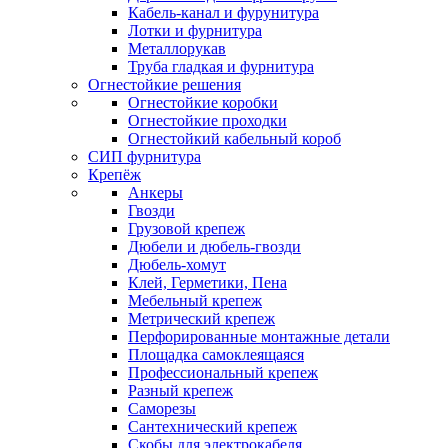
Кабель-канал и фурунитура
Лотки и фурнитура
Металлорукав
Труба гладкая и фурнитура
Огнестойкие решения
Огнестойкие коробки
Огнестойкие проходки
Огнестойкий кабельный короб
СИП фурнитура
Крепёж
Анкеры
Гвозди
Грузовой крепеж
Дюбели и дюбель-гвозди
Дюбель-хомут
Клей, Герметики, Пена
Мебельный крепеж
Метрический крепеж
Перфорированные монтажные детали
Площадка самоклеящаяся
Профессиональный крепеж
Разный крепеж
Саморезы
Сантехнический крепеж
Скобы для электрокабеля