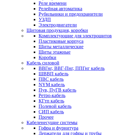
Реле времени
Релейная автоматика
Рубильники и предохранители
УЗДП
Электродвигатели
Щитовая продукция, коробки
Комплектующие для электрощитов
Пластиковые корпуса
Щиты металлические
Щиты этажные
Коробки
Кабель силовой
ВВГнг, ВВГ-Пнг, ППГнг кабель
ШВВП кабель
ПВС кабель
NYM кабель
Пув, ПуГВ кабель
Ретро-кабель
КГтп кабель
Полевой кабель
СИП кабель
Прочее
Кабеленесущие системы
Гофра и фурнитура
Держатели для гофры и трубы