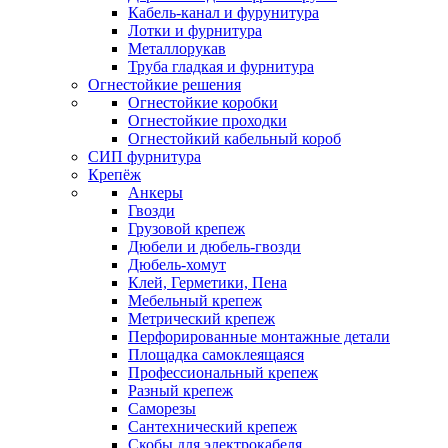
Кабель-канал и фурунитура
Лотки и фурнитура
Металлорукав
Труба гладкая и фурнитура
Огнестойкие решения
Огнестойкие коробки
Огнестойкие проходки
Огнестойкий кабельный короб
СИП фурнитура
Крепёж
Анкеры
Гвозди
Грузовой крепеж
Дюбели и дюбель-гвозди
Дюбель-хомут
Клей, Герметики, Пена
Мебельный крепеж
Метрический крепеж
Перфорированные монтажные детали
Площадка самоклеящаяся
Профессиональный крепеж
Разный крепеж
Саморезы
Сантехнический крепеж
Скобы для электрокабеля