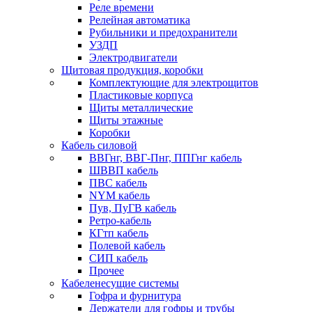
Реле времени
Релейная автоматика
Рубильники и предохранители
УЗДП
Электродвигатели
Щитовая продукция, коробки
Комплектующие для электрощитов
Пластиковые корпуса
Щиты металлические
Щиты этажные
Коробки
Кабель силовой
ВВГнг, ВВГ-Пнг, ППГнг кабель
ШВВП кабель
ПВС кабель
NYM кабель
Пув, ПуГВ кабель
Ретро-кабель
КГтп кабель
Полевой кабель
СИП кабель
Прочее
Кабеленесущие системы
Гофра и фурнитура
Держатели для гофры и трубы