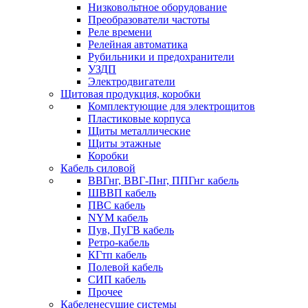
Низковольтное оборудование
Преобразователи частоты
Реле времени
Релейная автоматика
Рубильники и предохранители
УЗДП
Электродвигатели
Щитовая продукция, коробки
Комплектующие для электрощитов
Пластиковые корпуса
Щиты металлические
Щиты этажные
Коробки
Кабель силовой
ВВГнг, ВВГ-Пнг, ППГнг кабель
ШВВП кабель
ПВС кабель
NYM кабель
Пув, ПуГВ кабель
Ретро-кабель
КГтп кабель
Полевой кабель
СИП кабель
Прочее
Кабеленесущие системы