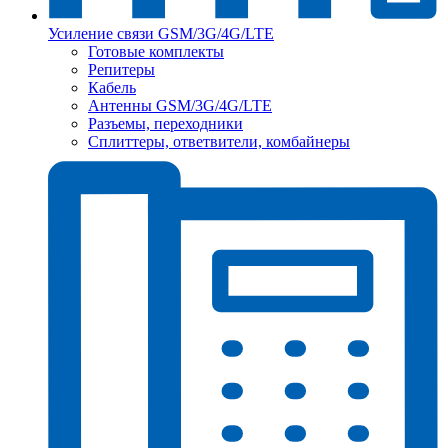
Усиление связи GSM/3G/4G/LTE
Готовые комплекты
Репитеры
Кабель
Антенны GSM/3G/4G/LTE
Разъемы, переходники
Сплиттеры, ответвители, комбайнеры