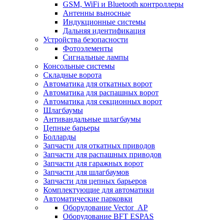
GSM, WiFi и Bluetooth контроллеры
Антенны выносные
Индукционные системы
Дальняя идентификация
Устройства безопасности
Фотоэлементы
Сигнальные лампы
Консольные системы
Складные ворота
Автоматика для откатных ворот
Автоматика для распашных ворот
Автоматика для секционных ворот
Шлагбаумы
Антивандальные шлагбаумы
Цепные барьеры
Болларды
Запчасти для откатных приводов
Запчасти для распашных приводов
Запчасти для гаражных ворот
Запчасти для шлагбаумов
Запчасти для цепных барьеров
Комплектующие для автоматики
Автоматические парковки
Оборудование Vector_AP
Оборудование BFT ESPAS