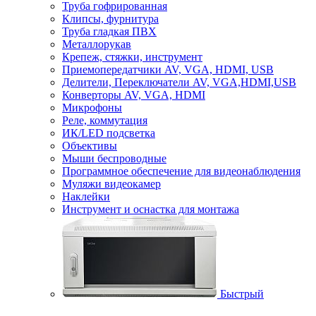
Труба гофрированная
Клипсы, фурнитура
Труба гладкая ПВХ
Металлорукав
Крепеж, стяжки, инструмент
Приемопередатчики AV, VGA, HDMI, USB
Делители, Переключатели AV, VGA,HDMI,USB
Конверторы AV, VGA, HDMI
Микрофоны
Реле, коммутация
ИК/LED подсветка
Объективы
Мыши беспроводные
Программное обеспечение для видеонаблюдения
Муляжи видеокамер
Наклейки
Инструмент и оснастка для монтажа
Быстрый