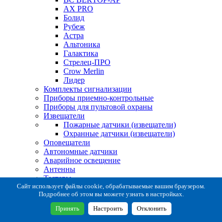
AX PRO
Болид
Рубеж
Астра
Альтоника
Галактика
Стрелец-ПРО
Crow Merlin
Лидер
Комплекты сигнализации
Приборы приемно-контрольные
Приборы для пультовой охраны
Извещатели
Пожарные датчики (извещатели)
Охранные датчики (извещатели)
Оповещатели
Автономные датчики
Аварийное освещение
Антенны
Тестеры
Система сбора извещений
Сайт использует файлы cookie, обрабатываемые вашим браузером.
Подробнее об этом вы можете узнать в настройках.
Расходные и монтажные материалы
Коробки коммутационные
Принять
Настроить
Отклонить
Кронштейны для извещателей