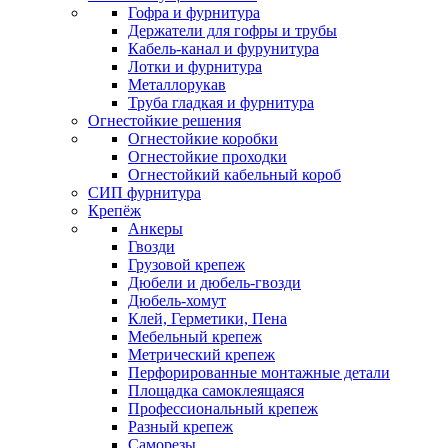
Гофра и фурнитура
Держатели для гофры и трубы
Кабель-канал и фурунитура
Лотки и фурнитура
Металлорукав
Труба гладкая и фурнитура
Огнестойкие решения
Огнестойкие коробки
Огнестойкие проходки
Огнестойкий кабельный короб
СИП фурнитура
Крепёж
Анкеры
Гвозди
Грузовой крепеж
Дюбели и дюбель-гвозди
Дюбель-хомут
Клей, Герметики, Пена
Мебельный крепеж
Метрический крепеж
Перфорированные монтажные детали
Площадка самоклеящаяся
Профессиональный крепеж
Разный крепеж
Саморезы