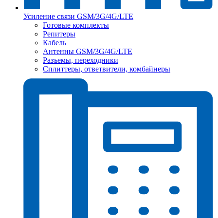
Усиление связи GSM/3G/4G/LTE
Готовые комплекты
Репитеры
Кабель
Антенны GSM/3G/4G/LTE
Разъемы, переходники
Сплиттеры, ответвители, комбайнеры