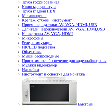
Труба гофрированная
Клипсы, фурнитура
Труба гладкая ПВХ
Металлорукав
Крепеж, стяжки, инструмент
Приемопередатчики AV, VGA, HDMI, USB
Делители, Переключатели AV, VGA,HDMI,USB
Конверторы AV, VGA, HDMI
Микрофоны
Реле, коммутация
ИК/LED подсветка
Объективы
Мыши беспроводные
Программное обеспечение для видеонаблюдения
Муляжи видеокамер
Наклейки
Инструмент и оснастка для монтажа
Быстрый