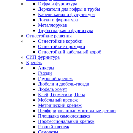
Гофра и фурнитура
Держатели для гофры и трубы
Кабель-канал и фурунитура
Лотки и фурнитура
Металлорукав
Труба гладкая и фурнитура
Огнестойкие решения
Огнестойкие коробки
Огнестойкие проходки
Огнестойкий кабельный короб
СИП фурнитура
Крепёж
Анкеры
Гвозди
Грузовой крепеж
Дюбели и дюбель-гвозди
Дюбель-хомут
Клей, Герметики, Пена
Мебельный крепеж
Метрический крепеж
Перфорированные монтажные детали
Площадка самоклеящаяся
Профессиональный крепеж
Разный крепеж
Саморезы