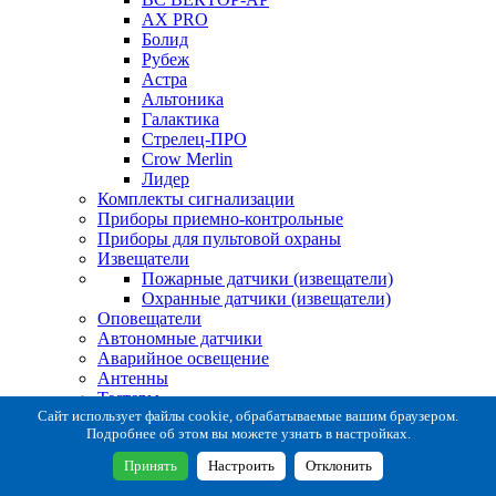
AX PRO
Болид
Рубеж
Астра
Альтоника
Галактика
Стрелец-ПРО
Crow Merlin
Лидер
Комплекты сигнализации
Приборы приемно-контрольные
Приборы для пультовой охраны
Извещатели
Пожарные датчики (извещатели)
Охранные датчики (извещатели)
Оповещатели
Автономные датчики
Аварийное освещение
Антенны
Тестеры
Система сбора извещений
Сайт использует файлы cookie, обрабатываемые вашим браузером.
Подробнее об этом вы можете узнать в настройках.
Расходные и монтажные материалы
Коробки коммутационные
Принять
Настроить
Отклонить
Кронштейны для извещателей