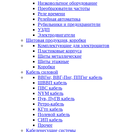
Низковольтное оборудование
Преобразователи частоты
Реле времени
Релейная автоматика
Рубильники и предохранители
УЗДП
Электродвигатели
Щитовая продукция, коробки
Комплектующие для электрощитов
Пластиковые корпуса
Щиты металлические
Щиты этажные
Коробки
Кабель силовой
ВВГнг, ВВГ-Пнг, ППГнг кабель
ШВВП кабель
ПВС кабель
NYM кабель
Пув, ПуГВ кабель
Ретро-кабель
КГтп кабель
Полевой кабель
СИП кабель
Прочее
Кабеленесущие системы