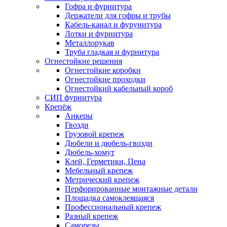
Гофра и фурнитура
Держатели для гофры и трубы
Кабель-канал и фурунитура
Лотки и фурнитура
Металлорукав
Труба гладкая и фурнитура
Огнестойкие решения
Огнестойкие коробки
Огнестойкие проходки
Огнестойкий кабельный короб
СИП фурнитура
Крепёж
Анкеры
Гвозди
Грузовой крепеж
Дюбели и дюбель-гвозди
Дюбель-хомут
Клей, Герметики, Пена
Мебельный крепеж
Метрический крепеж
Перфорированные монтажные детали
Площадка самоклеящаяся
Профессиональный крепеж
Разный крепеж
Саморезы