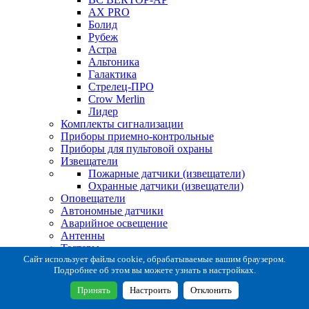
AX PRO
Болид
Рубеж
Астра
Альтоника
Галактика
Стрелец-ПРО
Crow Merlin
Лидер
Комплекты сигнализации
Приборы приемно-контрольные
Приборы для пультовой охраны
Извещатели
Пожарные датчики (извещатели)
Охранные датчики (извещатели)
Оповещатели
Автономные датчики
Аварийное освещение
Антенны
Тестеры
Система сбора извещений
Сайт использует файлы cookie, обрабатываемые вашим браузером.
Подробнее об этом вы можете узнать в настройках.
Расходные и монтажные материалы
Коробки коммутационные
Принять
Настроить
Отклонить
Кронштейны для извещателей