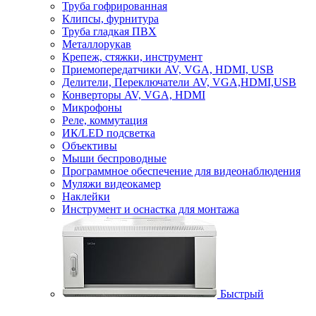
Труба гофрированная
Клипсы, фурнитура
Труба гладкая ПВХ
Металлорукав
Крепеж, стяжки, инструмент
Приемопередатчики AV, VGA, HDMI, USB
Делители, Переключатели AV, VGA,HDMI,USB
Конверторы AV, VGA, HDMI
Микрофоны
Реле, коммутация
ИК/LED подсветка
Объективы
Мыши беспроводные
Программное обеспечение для видеонаблюдения
Муляжи видеокамер
Наклейки
Инструмент и оснастка для монтажа
Быстрый