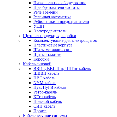
Низковольтное оборудование
Преобразователи частоты
Реле времени
Релейная автоматика
Рубильники и предохранители
УЗДП
Электродвигатели
Щитовая продукция, коробки
Комплектующие для электрощитов
Пластиковые корпуса
Щиты металлические
Щиты этажные
Коробки
Кабель силовой
ВВГнг, ВВГ-Пнг, ППГнг кабель
ШВВП кабель
ПВС кабель
NYM кабель
Пув, ПуГВ кабель
Ретро-кабель
КГтп кабель
Полевой кабель
СИП кабель
Прочее
Кабеленесущие системы