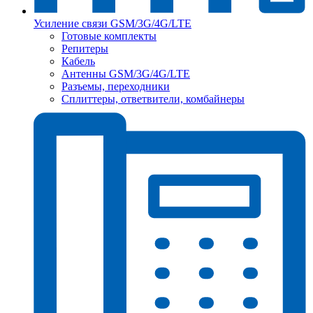
Усиление связи GSM/3G/4G/LTE
Готовые комплекты
Репитеры
Кабель
Антенны GSM/3G/4G/LTE
Разъемы, переходники
Сплиттеры, ответвители, комбайнеры