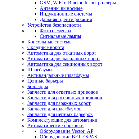
GSM, WiFi и Bluetooth контроллеры
Антенны выносные
Индукционные системы
Дальняя идентификация
Устройства безопасности
Фотоэлементы
Сигнальные лампы
Консольные системы
Складные ворота
Автоматика для откатных ворот
Автоматика для распашных ворот
Автоматика для секционных ворот
Шлагбаумы
Антивандальные шлагбаумы
Цепные барьеры
Болларды
Запчасти для откатных приводов
Запчасти для распашных приводов
Запчасти для гаражных ворот
Запчасти для шлагбаумов
Запчасти для цепных барьеров
Комплектующие для автоматики
Автоматические парковки
Оборудование Vector_AP
Оборудование BFT ESPAS