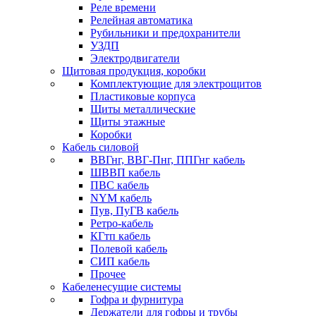
Реле времени
Релейная автоматика
Рубильники и предохранители
УЗДП
Электродвигатели
Щитовая продукция, коробки
Комплектующие для электрощитов
Пластиковые корпуса
Щиты металлические
Щиты этажные
Коробки
Кабель силовой
ВВГнг, ВВГ-Пнг, ППГнг кабель
ШВВП кабель
ПВС кабель
NYM кабель
Пув, ПуГВ кабель
Ретро-кабель
КГтп кабель
Полевой кабель
СИП кабель
Прочее
Кабеленесущие системы
Гофра и фурнитура
Держатели для гофры и трубы