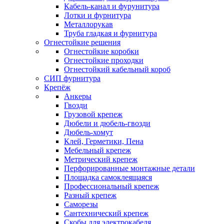
Кабель-канал и фурунитура
Лотки и фурнитура
Металлорукав
Труба гладкая и фурнитура
Огнестойкие решения
Огнестойкие коробки
Огнестойкие проходки
Огнестойкий кабельный короб
СИП фурнитура
Крепёж
Анкеры
Гвозди
Грузовой крепеж
Дюбели и дюбель-гвозди
Дюбель-хомут
Клей, Герметики, Пена
Мебельный крепеж
Метрический крепеж
Перфорированные монтажные детали
Площадка самоклеящаяся
Профессиональный крепеж
Разный крепеж
Саморезы
Сантехнический крепеж
Скобы для электрокабеля