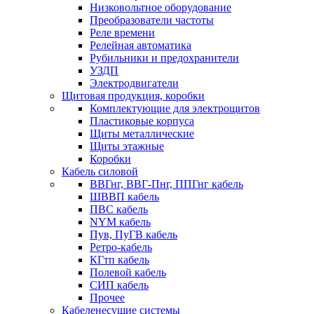
Низковольтное оборудование
Преобразователи частоты
Реле времени
Релейная автоматика
Рубильники и предохранители
УЗДП
Электродвигатели
Щитовая продукция, коробки
Комплектующие для электрощитов
Пластиковые корпуса
Щиты металлические
Щиты этажные
Коробки
Кабель силовой
ВВГнг, ВВГ-Пнг, ППГнг кабель
ШВВП кабель
ПВС кабель
NYM кабель
Пув, ПуГВ кабель
Ретро-кабель
КГтп кабель
Полевой кабель
СИП кабель
Прочее
Кабеленесущие системы