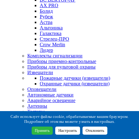
AX PRO
Болид
Рубеж
Астра
Альтоника
Галактика
Стрелец-ПРО
Crow Merlin
Лидер
Комплекты сигнализации
Приборы приемно-контрольные
Приборы для пультовой охраны
Извещатели
Пожарные датчики (извещатели)
Охранные датчики (извещатели)
Оповещатели
Автономные датчики
Аварийное освещение
Антенны
Тестеры
Система сбора извещений
Сайт использует файлы cookie, обрабатываемые вашим браузером.
Подробнее об этом вы можете узнать в настройках.
Расходные и монтажные материалы
Коробки коммутационные
Принять
Настроить
Отклонить
Кронштейны для извещателей