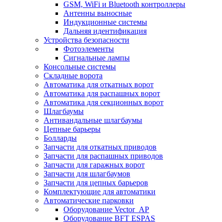
GSM, WiFi и Bluetooth контроллеры
Антенны выносные
Индукционные системы
Дальняя идентификация
Устройства безопасности
Фотоэлементы
Сигнальные лампы
Консольные системы
Складные ворота
Автоматика для откатных ворот
Автоматика для распашных ворот
Автоматика для секционных ворот
Шлагбаумы
Антивандальные шлагбаумы
Цепные барьеры
Болларды
Запчасти для откатных приводов
Запчасти для распашных приводов
Запчасти для гаражных ворот
Запчасти для шлагбаумов
Запчасти для цепных барьеров
Комплектующие для автоматики
Автоматические парковки
Оборудование Vector_AP
Оборудование BFT ESPAS