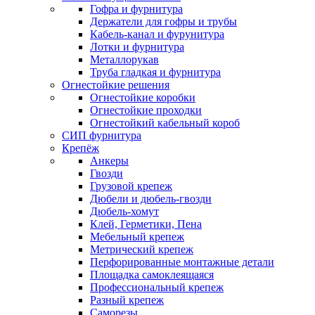
Гофра и фурнитура
Держатели для гофры и трубы
Кабель-канал и фурунитура
Лотки и фурнитура
Металлорукав
Труба гладкая и фурнитура
Огнестойкие решения
Огнестойкие коробки
Огнестойкие проходки
Огнестойкий кабельный короб
СИП фурнитура
Крепёж
Анкеры
Гвозди
Грузовой крепеж
Дюбели и дюбель-гвозди
Дюбель-хомут
Клей, Герметики, Пена
Мебельный крепеж
Метрический крепеж
Перфорированные монтажные детали
Площадка самоклеящаяся
Профессиональный крепеж
Разный крепеж
Саморезы