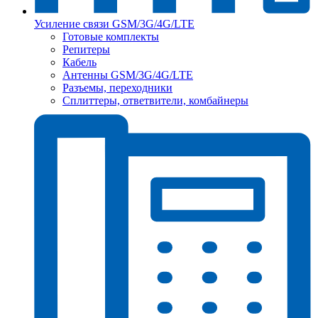
Усиление связи GSM/3G/4G/LTE
Готовые комплекты
Репитеры
Кабель
Антенны GSM/3G/4G/LTE
Разъемы, переходники
Сплиттеры, ответвители, комбайнеры