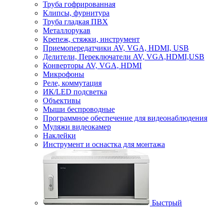
Труба гофрированная
Клипсы, фурнитура
Труба гладкая ПВХ
Металлорукав
Крепеж, стяжки, инструмент
Приемопередатчики AV, VGA, HDMI, USB
Делители, Переключатели AV, VGA,HDMI,USB
Конверторы AV, VGA, HDMI
Микрофоны
Реле, коммутация
ИК/LED подсветка
Объективы
Мыши беспроводные
Программное обеспечение для видеонаблюдения
Муляжи видеокамер
Наклейки
Инструмент и оснастка для монтажа
Быстрый