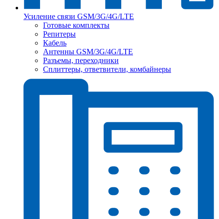
Усиление связи GSM/3G/4G/LTE
Готовые комплекты
Репитеры
Кабель
Антенны GSM/3G/4G/LTE
Разъемы, переходники
Сплиттеры, ответвители, комбайнеры