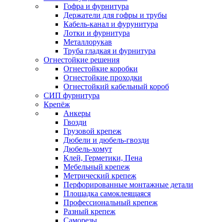
Гофра и фурнитура
Держатели для гофры и трубы
Кабель-канал и фурунитура
Лотки и фурнитура
Металлорукав
Труба гладкая и фурнитура
Огнестойкие решения
Огнестойкие коробки
Огнестойкие проходки
Огнестойкий кабельный короб
СИП фурнитура
Крепёж
Анкеры
Гвозди
Грузовой крепеж
Дюбели и дюбель-гвозди
Дюбель-хомут
Клей, Герметики, Пена
Мебельный крепеж
Метрический крепеж
Перфорированные монтажные детали
Площадка самоклеящаяся
Профессиональный крепеж
Разный крепеж
Саморезы