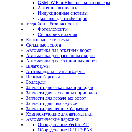
GSM, WiFi и Bluetooth контроллеры
Антенны выносные
Индукционные системы
Дальняя идентификация
Устройства безопасности
Фотоэлементы
Сигнальные лампы
Консольные системы
Складные ворота
Автоматика для откатных ворот
Автоматика для распашных ворот
Автоматика для секционных ворот
Шлагбаумы
Антивандальные шлагбаумы
Цепные барьеры
Болларды
Запчасти для откатных приводов
Запчасти для распашных приводов
Запчасти для гаражных ворот
Запчасти для шлагбаумов
Запчасти для цепных барьеров
Комплектующие для автоматики
Автоматические парковки
Оборудование Vector_AP
Оборудование BFT ESPAS