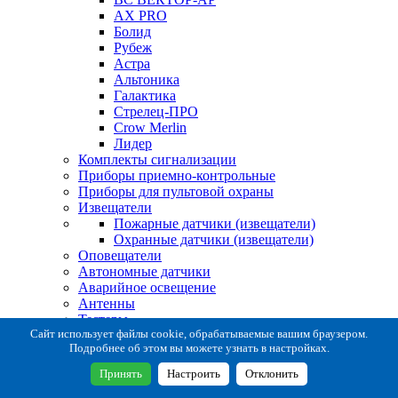
AX PRO
Болид
Рубеж
Астра
Альтоника
Галактика
Стрелец-ПРО
Crow Merlin
Лидер
Комплекты сигнализации
Приборы приемно-контрольные
Приборы для пультовой охраны
Извещатели
Пожарные датчики (извещатели)
Охранные датчики (извещатели)
Оповещатели
Автономные датчики
Аварийное освещение
Антенны
Тестеры
Система сбора извещений
Сайт использует файлы cookie, обрабатываемые вашим браузером.
Подробнее об этом вы можете узнать в настройках.
Расходные и монтажные материалы
Коробки коммутационные
Принять
Настроить
Отклонить
Кронштейны для извещателей