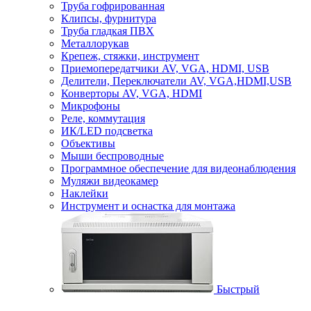
Труба гофрированная
Клипсы, фурнитура
Труба гладкая ПВХ
Металлорукав
Крепеж, стяжки, инструмент
Приемопередатчики AV, VGA, HDMI, USB
Делители, Переключатели AV, VGA,HDMI,USB
Конверторы AV, VGA, HDMI
Микрофоны
Реле, коммутация
ИК/LED подсветка
Объективы
Мыши беспроводные
Программное обеспечение для видеонаблюдения
Муляжи видеокамер
Наклейки
Инструмент и оснастка для монтажа
Быстрый