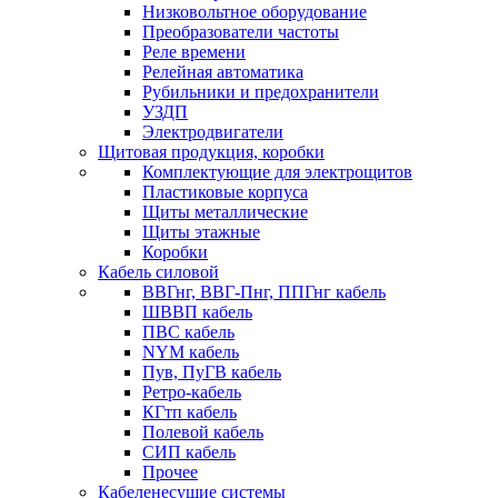
Низковольтное оборудование
Преобразователи частоты
Реле времени
Релейная автоматика
Рубильники и предохранители
УЗДП
Электродвигатели
Щитовая продукция, коробки
Комплектующие для электрощитов
Пластиковые корпуса
Щиты металлические
Щиты этажные
Коробки
Кабель силовой
ВВГнг, ВВГ-Пнг, ППГнг кабель
ШВВП кабель
ПВС кабель
NYM кабель
Пув, ПуГВ кабель
Ретро-кабель
КГтп кабель
Полевой кабель
СИП кабель
Прочее
Кабеленесущие системы