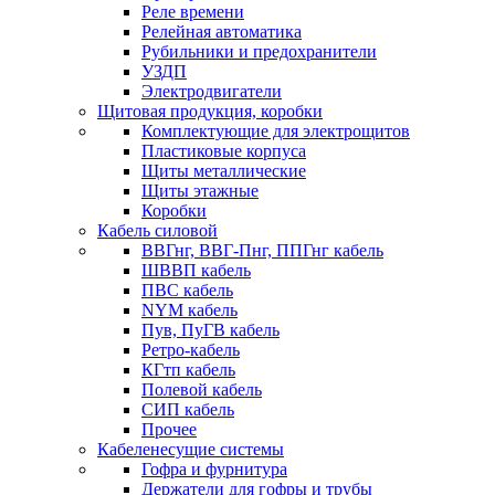
Реле времени
Релейная автоматика
Рубильники и предохранители
УЗДП
Электродвигатели
Щитовая продукция, коробки
Комплектующие для электрощитов
Пластиковые корпуса
Щиты металлические
Щиты этажные
Коробки
Кабель силовой
ВВГнг, ВВГ-Пнг, ППГнг кабель
ШВВП кабель
ПВС кабель
NYM кабель
Пув, ПуГВ кабель
Ретро-кабель
КГтп кабель
Полевой кабель
СИП кабель
Прочее
Кабеленесущие системы
Гофра и фурнитура
Держатели для гофры и трубы