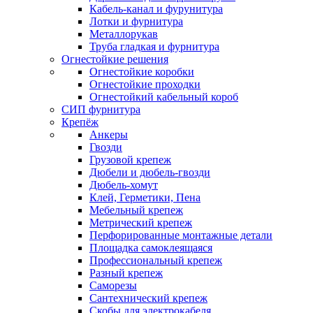
Кабель-канал и фурунитура
Лотки и фурнитура
Металлорукав
Труба гладкая и фурнитура
Огнестойкие решения
Огнестойкие коробки
Огнестойкие проходки
Огнестойкий кабельный короб
СИП фурнитура
Крепёж
Анкеры
Гвозди
Грузовой крепеж
Дюбели и дюбель-гвозди
Дюбель-хомут
Клей, Герметики, Пена
Мебельный крепеж
Метрический крепеж
Перфорированные монтажные детали
Площадка самоклеящаяся
Профессиональный крепеж
Разный крепеж
Саморезы
Сантехнический крепеж
Скобы для электрокабеля