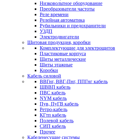
Низковольтное оборудование
Преобразователи частоты
Реле времени
Релейная автоматика
Рубильники и предохранители
УЗДП
Электродвигатели
Щитовая продукция, коробки
Комплектующие для электрощитов
Пластиковые корпуса
Щиты металлические
Щиты этажные
Коробки
Кабель силовой
ВВГнг, ВВГ-Пнг, ППГнг кабель
ШВВП кабель
ПВС кабель
NYM кабель
Пув, ПуГВ кабель
Ретро-кабель
КГтп кабель
Полевой кабель
СИП кабель
Прочее
Кабеленесущие системы