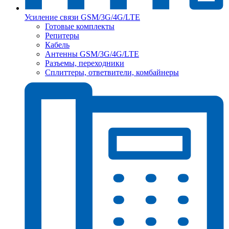
Усиление связи GSM/3G/4G/LTE
Готовые комплекты
Репитеры
Кабель
Антенны GSM/3G/4G/LTE
Разъемы, переходники
Сплиттеры, ответвители, комбайнеры