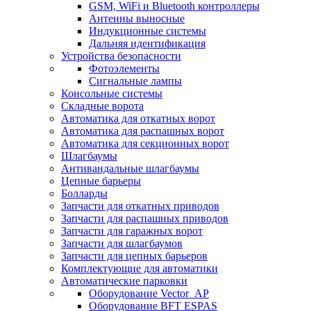
GSM, WiFi и Bluetooth контроллеры
Антенны выносные
Индукционные системы
Дальняя идентификация
Устройства безопасности
Фотоэлементы
Сигнальные лампы
Консольные системы
Складные ворота
Автоматика для откатных ворот
Автоматика для распашных ворот
Автоматика для секционных ворот
Шлагбаумы
Антивандальные шлагбаумы
Цепные барьеры
Болларды
Запчасти для откатных приводов
Запчасти для распашных приводов
Запчасти для гаражных ворот
Запчасти для шлагбаумов
Запчасти для цепных барьеров
Комплектующие для автоматики
Автоматические парковки
Оборудование Vector_AP
Оборудование BFT ESPAS