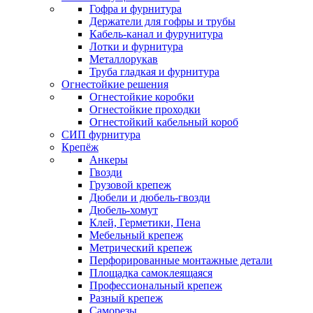
Гофра и фурнитура
Держатели для гофры и трубы
Кабель-канал и фурунитура
Лотки и фурнитура
Металлорукав
Труба гладкая и фурнитура
Огнестойкие решения
Огнестойкие коробки
Огнестойкие проходки
Огнестойкий кабельный короб
СИП фурнитура
Крепёж
Анкеры
Гвозди
Грузовой крепеж
Дюбели и дюбель-гвозди
Дюбель-хомут
Клей, Герметики, Пена
Мебельный крепеж
Метрический крепеж
Перфорированные монтажные детали
Площадка самоклеящаяся
Профессиональный крепеж
Разный крепеж
Саморезы