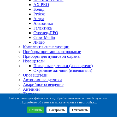
AX PRO
Болид
Рубеж
Астра
Альтоника
Галактика
Стрелец-ПРО
Crow Merlin
Лидер
Комплекты сигнализации
Приборы приемно-контрольные
Приборы для пультовой охраны
Извещатели
Пожарные датчики (извещатели)
Охранные датчики (извещатели)
Оповещатели
Автономные датчики
Аварийное освещение
Антенны
Тестеры
Система сбора извещений
Сайт использует файлы cookie, обрабатываемые вашим браузером.
Подробнее об этом вы можете узнать в настройках.
Расходные и монтажные материалы
Коробки коммутационные
Принять
Настроить
Отклонить
Кронштейны для извещателей