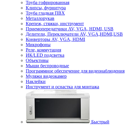
Труба гофрированная
Клипсы, фурнитура
Труба гладкая ПВХ
Металлорукав
Крепеж, стяжки, инструмент
Приемопередатчики AV, VGA, HDMI, USB
Делители, Переключатели AV, VGA,HDMI,USB
Конверторы AV, VGA, HDMI
Микрофоны
Реле, коммутация
ИК/LED подсветка
Объективы
Мыши беспроводные
Программное обеспечение для видеонаблюдения
Муляжи видеокамер
Наклейки
Инструмент и оснастка для монтажа
Быстрый