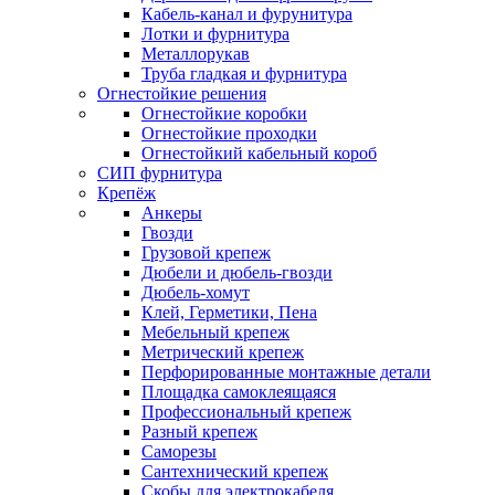
Кабель-канал и фурунитура
Лотки и фурнитура
Металлорукав
Труба гладкая и фурнитура
Огнестойкие решения
Огнестойкие коробки
Огнестойкие проходки
Огнестойкий кабельный короб
СИП фурнитура
Крепёж
Анкеры
Гвозди
Грузовой крепеж
Дюбели и дюбель-гвозди
Дюбель-хомут
Клей, Герметики, Пена
Мебельный крепеж
Метрический крепеж
Перфорированные монтажные детали
Площадка самоклеящаяся
Профессиональный крепеж
Разный крепеж
Саморезы
Сантехнический крепеж
Скобы для электрокабеля