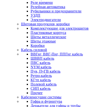
Реле времени
Релейная автоматика
Рубильники и предохранители
УЗДП
Электродвигатели
Щитовая продукция, коробки
Комплектующие для электрощитов
Пластиковые корпуса
Щиты металлические
Щиты этажные
Коробки
Кабель силовой
ВВГнг, ВВГ-Пнг, ППГнг кабель
ШВВП кабель
ПВС кабель
NYM кабель
Пув, ПуГВ кабель
Ретро-кабель
КГтп кабель
Полевой кабель
СИП кабель
Прочее
Кабеленесущие системы
Гофра и фурнитура
Держатели для гофры и трубы