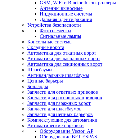
GSM, WiFi и Bluetooth контроллеры
Антенны выносные
Индукционные системы
Дальняя идентификация
Устройства безопасности
Фотоэлементы
Сигнальные лампы
Консольные системы
Складные ворота
Автоматика для откатных ворот
Автоматика для распашных ворот
Автоматика для секционных ворот
Шлагбаумы
Антивандальные шлагбаумы
Цепные барьеры
Болларды
Запчасти для откатных приводов
Запчасти для распашных приводов
Запчасти для гаражных ворот
Запчасти для шлагбаумов
Запчасти для цепных барьеров
Комплектующие для автоматики
Автоматические парковки
Оборудование Vector_AP
Оборудование BFT ESPAS