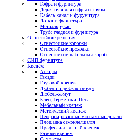
Гофра и фурнитура
Держатели для гофры и трубы
Кабель-канал и фурунитура
Лотки и фурнитура
Металлорукав
Труба гладкая и фурнитура
Огнестойкие решения
Огнестойкие коробки
Огнестойкие проходки
Огнестойкий кабельный короб
СИП фурнитура
Крепёж
Анкеры
Гвозди
Грузовой крепеж
Дюбели и дюбель-гвозди
Дюбель-хомут
Клей, Герметики, Пена
Мебельный крепеж
Метрический крепеж
Перфорированные монтажные детали
Площадка самоклеящаяся
Профессиональный крепеж
Разный крепеж
Саморезы