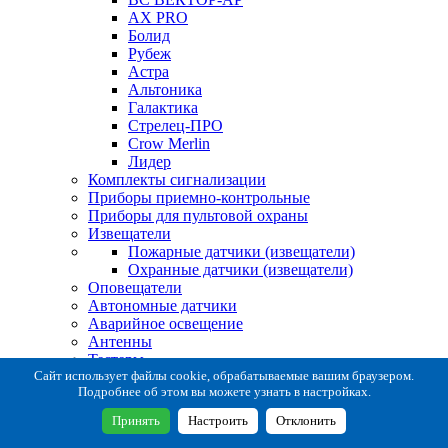
AX PRO
Болид
Рубеж
Астра
Альтоника
Галактика
Стрелец-ПРО
Crow Merlin
Лидер
Комплекты сигнализации
Приборы приемно-контрольные
Приборы для пультовой охраны
Извещатели
Пожарные датчики (извещатели)
Охранные датчики (извещатели)
Оповещатели
Автономные датчики
Аварийное освещение
Антенны
Тестеры
Система сбора извещений
Сайт использует файлы cookie, обрабатываемые вашим браузером.
Подробнее об этом вы можете узнать в настройках.
Расходные и монтажные материалы
Коробки коммутационные
Принять
Настроить
Отклонить
Кронштейны для извещателей