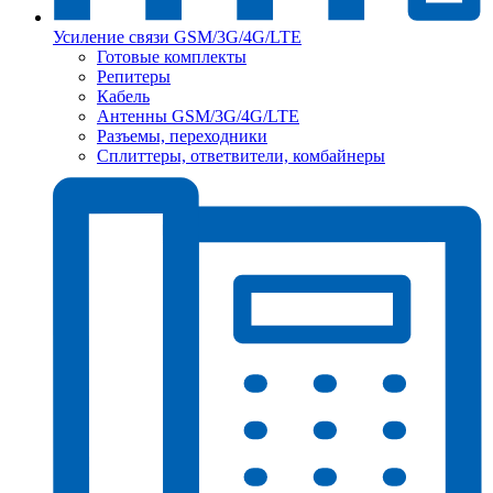
Усиление связи GSM/3G/4G/LTE
Готовые комплекты
Репитеры
Кабель
Антенны GSM/3G/4G/LTE
Разъемы, переходники
Сплиттеры, ответвители, комбайнеры