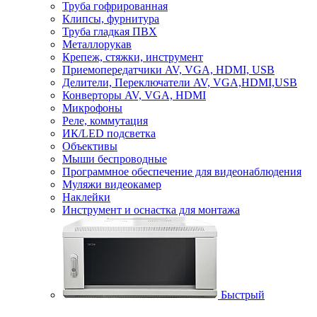
Труба гофрированная
Клипсы, фурнитура
Труба гладкая ПВХ
Металлорукав
Крепеж, стяжки, инструмент
Приемопередатчики AV, VGA, HDMI, USB
Делители, Переключатели AV, VGA,HDMI,USB
Конверторы AV, VGA, HDMI
Микрофоны
Реле, коммутация
ИК/LED подсветка
Объективы
Мыши беспроводные
Программное обеспечение для видеонаблюдения
Муляжи видеокамер
Наклейки
Инструмент и оснастка для монтажа
Быстрый