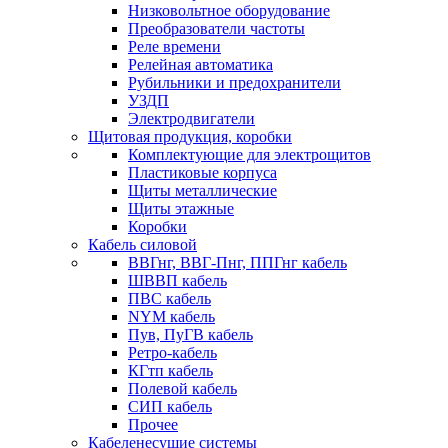
Низковольтное оборудование
Преобразователи частоты
Реле времени
Релейная автоматика
Рубильники и предохранители
УЗДП
Электродвигатели
Щитовая продукция, коробки
Комплектующие для электрощитов
Пластиковые корпуса
Щиты металлические
Щиты этажные
Коробки
Кабель силовой
ВВГнг, ВВГ-Пнг, ППГнг кабель
ШВВП кабель
ПВС кабель
NYM кабель
Пув, ПуГВ кабель
Ретро-кабель
КГтп кабель
Полевой кабель
СИП кабель
Прочее
Кабеленесущие системы