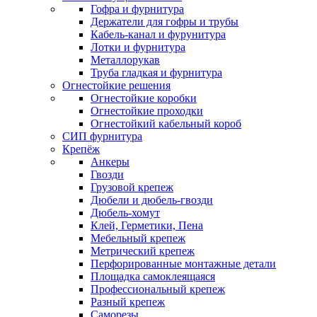
Гофра и фурнитура
Держатели для гофры и трубы
Кабель-канал и фурунитура
Лотки и фурнитура
Металлорукав
Труба гладкая и фурнитура
Огнестойкие решения
Огнестойкие коробки
Огнестойкие проходки
Огнестойкий кабельный короб
СИП фурнитура
Крепёж
Анкеры
Гвозди
Грузовой крепеж
Дюбели и дюбель-гвозди
Дюбель-хомут
Клей, Герметики, Пена
Мебельный крепеж
Метрический крепеж
Перфорированные монтажные детали
Площадка самоклеящаяся
Профессиональный крепеж
Разный крепеж
Саморезы