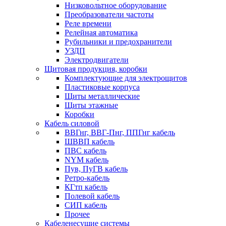
Низковольтное оборудование
Преобразователи частоты
Реле времени
Релейная автоматика
Рубильники и предохранители
УЗДП
Электродвигатели
Щитовая продукция, коробки
Комплектующие для электрощитов
Пластиковые корпуса
Щиты металлические
Щиты этажные
Коробки
Кабель силовой
ВВГнг, ВВГ-Пнг, ППГнг кабель
ШВВП кабель
ПВС кабель
NYM кабель
Пув, ПуГВ кабель
Ретро-кабель
КГтп кабель
Полевой кабель
СИП кабель
Прочее
Кабеленесущие системы