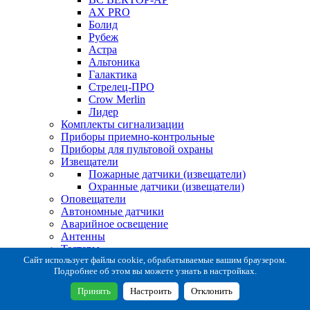
AX PRO
Болид
Рубеж
Астра
Альтоника
Галактика
Стрелец-ПРО
Crow Merlin
Лидер
Комплекты сигнализации
Приборы приемно-контрольные
Приборы для пультовой охраны
Извещатели
Пожарные датчики (извещатели)
Охранные датчики (извещатели)
Оповещатели
Автономные датчики
Аварийное освещение
Антенны
Тестеры
Система сбора извещений
Сайт использует файлы cookie, обрабатываемые вашим браузером.
Подробнее об этом вы можете узнать в настройках.
Расходные и монтажные материалы
Коробки коммутационные
Принять
Настроить
Отклонить
Кронштейны для извещателей