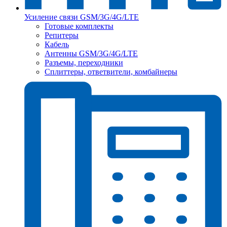
Усиление связи GSM/3G/4G/LTE
Готовые комплекты
Репитеры
Кабель
Антенны GSM/3G/4G/LTE
Разъемы, переходники
Сплиттеры, ответвители, комбайнеры