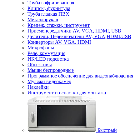
Труба гофрированная
Клипсы, фурнитура
Труба гладкая ПВХ
Металлорукав
Крепеж, стяжки, инструмент
Приемопередатчики AV, VGA, HDMI, USB
Делители, Переключатели AV, VGA,HDMI,USB
Конверторы AV, VGA, HDMI
Микрофоны
Реле, коммутация
ИК/LED подсветка
Объективы
Мыши беспроводные
Программное обеспечение для видеонаблюдения
Муляжи видеокамер
Наклейки
Инструмент и оснастка для монтажа
Быстрый