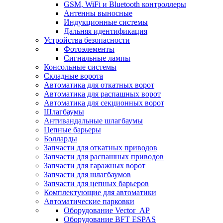
GSM, WiFi и Bluetooth контроллеры
Антенны выносные
Индукционные системы
Дальняя идентификация
Устройства безопасности
Фотоэлементы
Сигнальные лампы
Консольные системы
Складные ворота
Автоматика для откатных ворот
Автоматика для распашных ворот
Автоматика для секционных ворот
Шлагбаумы
Антивандальные шлагбаумы
Цепные барьеры
Болларды
Запчасти для откатных приводов
Запчасти для распашных приводов
Запчасти для гаражных ворот
Запчасти для шлагбаумов
Запчасти для цепных барьеров
Комплектующие для автоматики
Автоматические парковки
Оборудование Vector_AP
Оборудование BFT ESPAS