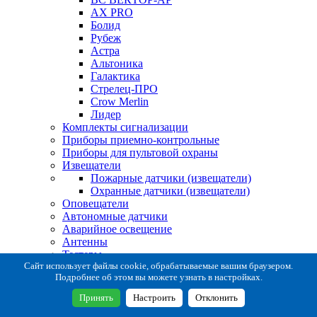
AX PRO
Болид
Рубеж
Астра
Альтоника
Галактика
Стрелец-ПРО
Crow Merlin
Лидер
Комплекты сигнализации
Приборы приемно-контрольные
Приборы для пультовой охраны
Извещатели
Пожарные датчики (извещатели)
Охранные датчики (извещатели)
Оповещатели
Автономные датчики
Аварийное освещение
Антенны
Тестеры
Система сбора извещений
Сайт использует файлы cookie, обрабатываемые вашим браузером.
Подробнее об этом вы можете узнать в настройках.
Расходные и монтажные материалы
Коробки коммутационные
Принять
Настроить
Отклонить
Кронштейны для извещателей