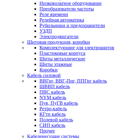
Низковольтное оборудование
Преобразователи частоты
Реле времени
Релейная автоматика
Рубильники и предохранители
УЗДП
Электродвигатели
Щитовая продукция, коробки
Комплектующие для электрощитов
Пластиковые корпуса
Щиты металлические
Щиты этажные
Коробки
Кабель силовой
ВВГнг, ВВГ-Пнг, ППГнг кабель
ШВВП кабель
ПВС кабель
NYM кабель
Пув, ПуГВ кабель
Ретро-кабель
КГтп кабель
Полевой кабель
СИП кабель
Прочее
Кабеленесущие системы