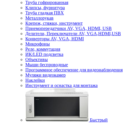
Труба гофрированная
Клипсы, фурнитура
Труба гладкая ПВХ
Металлорукав
Крепеж, стяжки, инструмент
Приемопередатчики AV, VGA, HDMI, USB
Делители, Переключатели AV, VGA,HDMI,USB
Конверторы AV, VGA, HDMI
Микрофоны
Реле, коммутация
ИК/LED подсветка
Объективы
Мыши беспроводные
Программное обеспечение для видеонаблюдения
Муляжи видеокамер
Наклейки
Инструмент и оснастка для монтажа
Быстрый