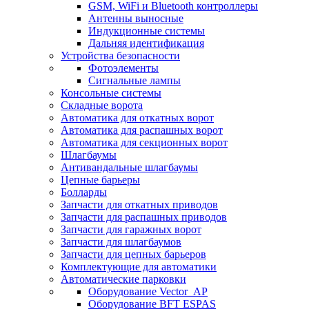
GSM, WiFi и Bluetooth контроллеры
Антенны выносные
Индукционные системы
Дальняя идентификация
Устройства безопасности
Фотоэлементы
Сигнальные лампы
Консольные системы
Складные ворота
Автоматика для откатных ворот
Автоматика для распашных ворот
Автоматика для секционных ворот
Шлагбаумы
Антивандальные шлагбаумы
Цепные барьеры
Болларды
Запчасти для откатных приводов
Запчасти для распашных приводов
Запчасти для гаражных ворот
Запчасти для шлагбаумов
Запчасти для цепных барьеров
Комплектующие для автоматики
Автоматические парковки
Оборудование Vector_AP
Оборудование BFT ESPAS