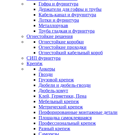
Гофра и фурнитура
Держатели для гофры и трубы
Кабель-канал и фурунитура
Лотки и фурнитура
Металлорукав
Труба гладкая и фурнитура
Огнестойкие решения
Огнестойкие коробки
Огнестойкие проходки
Огнестойкий кабельный короб
СИП фурнитура
Крепёж
Анкеры
Гвозди
Грузовой крепеж
Дюбели и дюбель-гвозди
Дюбель-хомут
Клей, Герметики, Пена
Мебельный крепеж
Метрический крепеж
Перфорированные монтажные детали
Площадка самоклеящаяся
Профессиональный крепеж
Разный крепеж
Саморезы