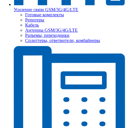
Усиление связи GSM/3G/4G/LTE
Готовые комплекты
Репитеры
Кабель
Антенны GSM/3G/4G/LTE
Разъемы, переходники
Сплиттеры, ответвители, комбайнеры