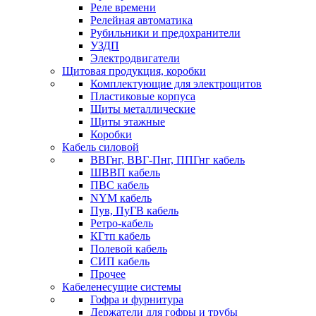
Реле времени
Релейная автоматика
Рубильники и предохранители
УЗДП
Электродвигатели
Щитовая продукция, коробки
Комплектующие для электрощитов
Пластиковые корпуса
Щиты металлические
Щиты этажные
Коробки
Кабель силовой
ВВГнг, ВВГ-Пнг, ППГнг кабель
ШВВП кабель
ПВС кабель
NYM кабель
Пув, ПуГВ кабель
Ретро-кабель
КГтп кабель
Полевой кабель
СИП кабель
Прочее
Кабеленесущие системы
Гофра и фурнитура
Держатели для гофры и трубы