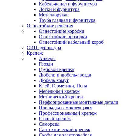
Кабель-канал и фурунитура
Лотки и фурнитура
Металлорукав
Труба гладкая и фурнитура
Огнестойкие решения
Огнестойкие коробки
Огнестойкие проходки
Огнестойкий кабельный короб
СИП фурнитура
Крепёж
Анкеры
Гвозди
Грузовой крепеж
Дюбели и дюбель-гвозди
Дюбель-хомут
Клей, Герметики, Пена
Мебельный крепеж
Метрический крепеж
Перфорированные монтажные детали
Площадка самоклеящаяся
Профессиональный крепеж
Разный крепеж
Саморезы
Сантехнический крепеж
Скобы для электрокабеля