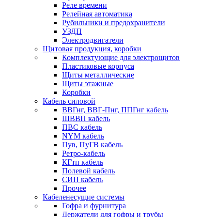
Реле времени
Релейная автоматика
Рубильники и предохранители
УЗДП
Электродвигатели
Щитовая продукция, коробки
Комплектующие для электрощитов
Пластиковые корпуса
Щиты металлические
Щиты этажные
Коробки
Кабель силовой
ВВГнг, ВВГ-Пнг, ППГнг кабель
ШВВП кабель
ПВС кабель
NYM кабель
Пув, ПуГВ кабель
Ретро-кабель
КГтп кабель
Полевой кабель
СИП кабель
Прочее
Кабеленесущие системы
Гофра и фурнитура
Держатели для гофры и трубы