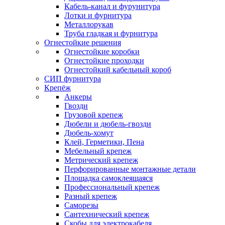
Кабель-канал и фурунитура
Лотки и фурнитура
Металлорукав
Труба гладкая и фурнитура
Огнестойкие решения
Огнестойкие коробки
Огнестойкие проходки
Огнестойкий кабельный короб
СИП фурнитура
Крепёж
Анкеры
Гвозди
Грузовой крепеж
Дюбели и дюбель-гвозди
Дюбель-хомут
Клей, Герметики, Пена
Мебельный крепеж
Метрический крепеж
Перфорированные монтажные детали
Площадка самоклеящаяся
Профессиональный крепеж
Разный крепеж
Саморезы
Сантехнический крепеж
Скобы для электрокабеля