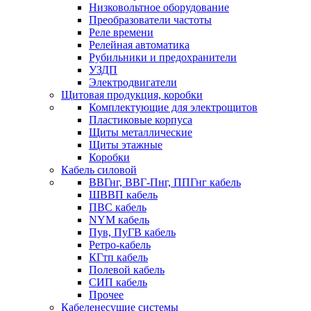
Низковольтное оборудование
Преобразователи частоты
Реле времени
Релейная автоматика
Рубильники и предохранители
УЗДП
Электродвигатели
Щитовая продукция, коробки
Комплектующие для электрощитов
Пластиковые корпуса
Щиты металлические
Щиты этажные
Коробки
Кабель силовой
ВВГнг, ВВГ-Пнг, ППГнг кабель
ШВВП кабель
ПВС кабель
NYM кабель
Пув, ПуГВ кабель
Ретро-кабель
КГтп кабель
Полевой кабель
СИП кабель
Прочее
Кабеленесущие системы