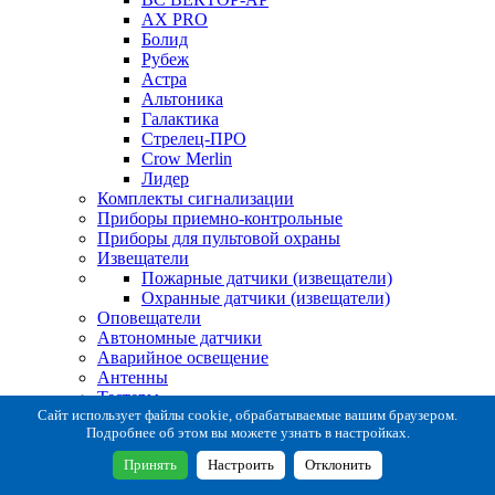
AX PRO
Болид
Рубеж
Астра
Альтоника
Галактика
Стрелец-ПРО
Crow Merlin
Лидер
Комплекты сигнализации
Приборы приемно-контрольные
Приборы для пультовой охраны
Извещатели
Пожарные датчики (извещатели)
Охранные датчики (извещатели)
Оповещатели
Автономные датчики
Аварийное освещение
Антенны
Тестеры
Система сбора извещений
Сайт использует файлы cookie, обрабатываемые вашим браузером.
Подробнее об этом вы можете узнать в настройках.
Расходные и монтажные материалы
Коробки коммутационные
Принять
Настроить
Отклонить
Кронштейны для извещателей