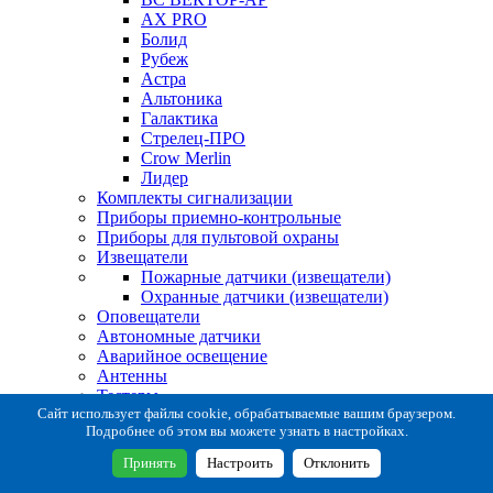
AX PRO
Болид
Рубеж
Астра
Альтоника
Галактика
Стрелец-ПРО
Crow Merlin
Лидер
Комплекты сигнализации
Приборы приемно-контрольные
Приборы для пультовой охраны
Извещатели
Пожарные датчики (извещатели)
Охранные датчики (извещатели)
Оповещатели
Автономные датчики
Аварийное освещение
Антенны
Тестеры
Система сбора извещений
Сайт использует файлы cookie, обрабатываемые вашим браузером.
Подробнее об этом вы можете узнать в настройках.
Расходные и монтажные материалы
Коробки коммутационные
Принять
Настроить
Отклонить
Кронштейны для извещателей