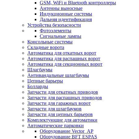
GSM, WiFi и Bluetooth контроллеры
Антенны выносные
Индукционные системы
Дальняя идентификация
Устройства безопасности
Фотоэлементы
Сигнальные лампы
Консольные системы
Складные ворота
Автоматика для откатных ворот
Автоматика для распашных ворот
Автоматика для секционных ворот
Шлагбаумы
Антивандальные шлагбаумы
Цепные барьеры
Болларды
Запчасти для откатных приводов
Запчасти для распашных приводов
Запчасти для гаражных ворот
Запчасти для шлагбаумов
Запчасти для цепных барьеров
Комплектующие для автоматики
Автоматические парковки
Оборудование Vector_AP
Оборудование BFT ESPAS