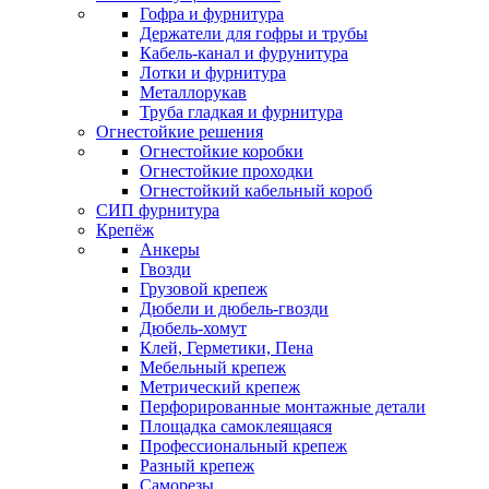
Гофра и фурнитура
Держатели для гофры и трубы
Кабель-канал и фурунитура
Лотки и фурнитура
Металлорукав
Труба гладкая и фурнитура
Огнестойкие решения
Огнестойкие коробки
Огнестойкие проходки
Огнестойкий кабельный короб
СИП фурнитура
Крепёж
Анкеры
Гвозди
Грузовой крепеж
Дюбели и дюбель-гвозди
Дюбель-хомут
Клей, Герметики, Пена
Мебельный крепеж
Метрический крепеж
Перфорированные монтажные детали
Площадка самоклеящаяся
Профессиональный крепеж
Разный крепеж
Саморезы