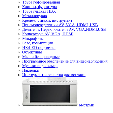
Труба гофрированная
Клипсы, фурнитура
Труба гладкая ПВХ
Металлорукав
Крепеж, стяжки, инструмент
Приемопередатчики AV, VGA, HDMI, USB
Делители, Переключатели AV, VGA,HDMI,USB
Конверторы AV, VGA, HDMI
Микрофоны
Реле, коммутация
ИК/LED подсветка
Объективы
Мыши беспроводные
Программное обеспечение для видеонаблюдения
Муляжи видеокамер
Наклейки
Инструмент и оснастка для монтажа
Быстрый