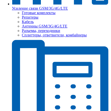
Усиление связи GSM/3G/4G/LTE
Готовые комплекты
Репитеры
Кабель
Антенны GSM/3G/4G/LTE
Разъемы, переходники
Сплиттеры, ответвители, комбайнеры