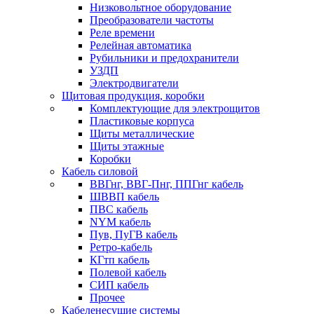
Низковольтное оборудование
Преобразователи частоты
Реле времени
Релейная автоматика
Рубильники и предохранители
УЗДП
Электродвигатели
Щитовая продукция, коробки
Комплектующие для электрощитов
Пластиковые корпуса
Щиты металлические
Щиты этажные
Коробки
Кабель силовой
ВВГнг, ВВГ-Пнг, ППГнг кабель
ШВВП кабель
ПВС кабель
NYM кабель
Пув, ПуГВ кабель
Ретро-кабель
КГтп кабель
Полевой кабель
СИП кабель
Прочее
Кабеленесущие системы