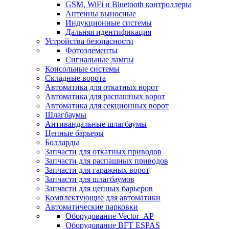
GSM, WiFi и Bluetooth контроллеры
Антенны выносные
Индукционные системы
Дальняя идентификация
Устройства безопасности
Фотоэлементы
Сигнальные лампы
Консольные системы
Складные ворота
Автоматика для откатных ворот
Автоматика для распашных ворот
Автоматика для секционных ворот
Шлагбаумы
Антивандальные шлагбаумы
Цепные барьеры
Болларды
Запчасти для откатных приводов
Запчасти для распашных приводов
Запчасти для гаражных ворот
Запчасти для шлагбаумов
Запчасти для цепных барьеров
Комплектующие для автоматики
Автоматические парковки
Оборудование Vector_AP
Оборудование BFT ESPAS