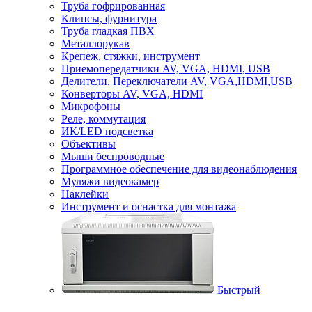
Труба гофрированная
Клипсы, фурнитура
Труба гладкая ПВХ
Металлорукав
Крепеж, стяжки, инструмент
Приемопередатчики AV, VGA, HDMI, USB
Делители, Переключатели AV, VGA,HDMI,USB
Конверторы AV, VGA, HDMI
Микрофоны
Реле, коммутация
ИК/LED подсветка
Объективы
Мыши беспроводные
Программное обеспечение для видеонаблюдения
Муляжи видеокамер
Наклейки
Инструмент и оснастка для монтажа
Быстрый