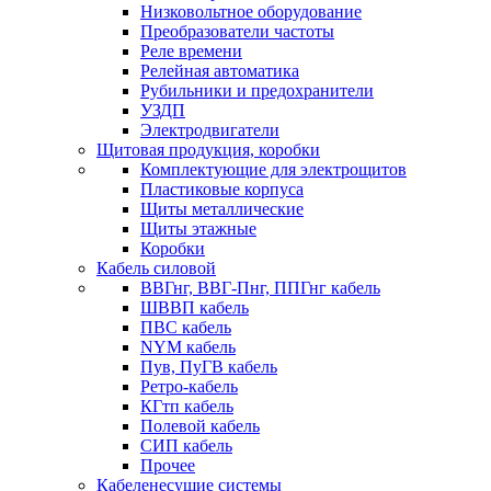
Низковольтное оборудование
Преобразователи частоты
Реле времени
Релейная автоматика
Рубильники и предохранители
УЗДП
Электродвигатели
Щитовая продукция, коробки
Комплектующие для электрощитов
Пластиковые корпуса
Щиты металлические
Щиты этажные
Коробки
Кабель силовой
ВВГнг, ВВГ-Пнг, ППГнг кабель
ШВВП кабель
ПВС кабель
NYM кабель
Пув, ПуГВ кабель
Ретро-кабель
КГтп кабель
Полевой кабель
СИП кабель
Прочее
Кабеленесущие системы