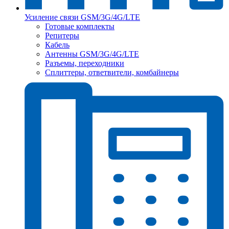
Усиление связи GSM/3G/4G/LTE
Готовые комплекты
Репитеры
Кабель
Антенны GSM/3G/4G/LTE
Разъемы, переходники
Сплиттеры, ответвители, комбайнеры