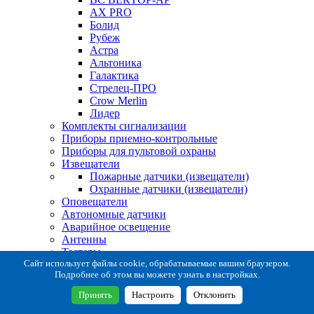
AX PRO
Болид
Рубеж
Астра
Альтоника
Галактика
Стрелец-ПРО
Crow Merlin
Лидер
Комплекты сигнализации
Приборы приемно-контрольные
Приборы для пультовой охраны
Извещатели
Пожарные датчики (извещатели)
Охранные датчики (извещатели)
Оповещатели
Автономные датчики
Аварийное освещение
Антенны
Тестеры
Система сбора извещений
Сайт использует файлы cookie, обрабатываемые вашим браузером.
Подробнее об этом вы можете узнать в настройках.
Расходные и монтажные материалы
Коробки коммутационные
Принять
Настроить
Отклонить
Кронштейны для извещателей