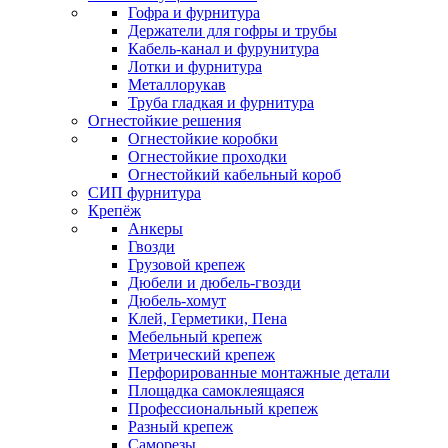
Гофра и фурнитура
Держатели для гофры и трубы
Кабель-канал и фурунитура
Лотки и фурнитура
Металлорукав
Труба гладкая и фурнитура
Огнестойкие решения
Огнестойкие коробки
Огнестойкие проходки
Огнестойкий кабельный короб
СИП фурнитура
Крепёж
Анкеры
Гвозди
Грузовой крепеж
Дюбели и дюбель-гвозди
Дюбель-хомут
Клей, Герметики, Пена
Мебельный крепеж
Метрический крепеж
Перфорированные монтажные детали
Площадка самоклеящаяся
Профессиональный крепеж
Разный крепеж
Саморезы