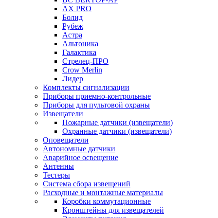
AX PRO
Болид
Рубеж
Астра
Альтоника
Галактика
Стрелец-ПРО
Crow Merlin
Лидер
Комплекты сигнализации
Приборы приемно-контрольные
Приборы для пультовой охраны
Извещатели
Пожарные датчики (извещатели)
Охранные датчики (извещатели)
Оповещатели
Автономные датчики
Аварийное освещение
Антенны
Тестеры
Система сбора извещений
Расходные и монтажные материалы
Коробки коммутационные
Кронштейны для извещателей