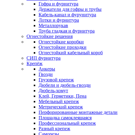
Гофра и фурнитура
Держатели для гофры и трубы
Кабель-канал и фурунитура
Лотки и фурнитура
Металлорукав
Труба гладкая и фурнитура
Огнестойкие решения
Огнестойкие коробки
Огнестойкие проходки
Огнестойкий кабельный короб
СИП фурнитура
Крепёж
Анкеры
Гвозди
Грузовой крепеж
Дюбели и дюбель-гвозди
Дюбель-хомут
Клей, Герметики, Пена
Мебельный крепеж
Метрический крепеж
Перфорированные монтажные детали
Площадка самоклеящаяся
Профессиональный крепеж
Разный крепеж
Саморезы