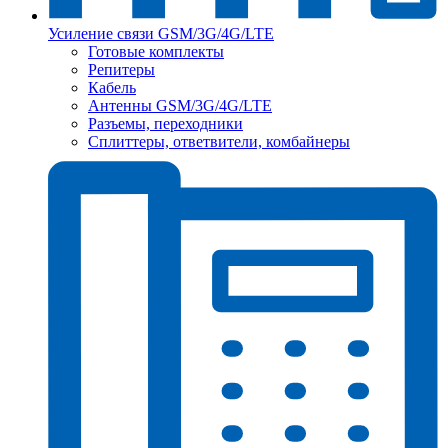
Усиление связи GSM/3G/4G/LTE
Готовые комплекты
Репитеры
Кабель
Антенны GSM/3G/4G/LTE
Разъемы, переходники
Сплиттеры, ответвители, комбайнеры