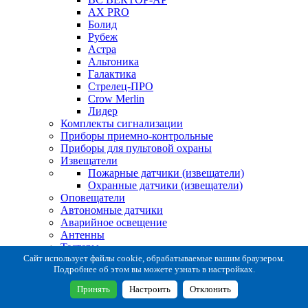
AX PRO
Болид
Рубеж
Астра
Альтоника
Галактика
Стрелец-ПРО
Crow Merlin
Лидер
Комплекты сигнализации
Приборы приемно-контрольные
Приборы для пультовой охраны
Извещатели
Пожарные датчики (извещатели)
Охранные датчики (извещатели)
Оповещатели
Автономные датчики
Аварийное освещение
Антенны
Тестеры
Система сбора извещений
Сайт использует файлы cookie, обрабатываемые вашим браузером.
Подробнее об этом вы можете узнать в настройках.
Расходные и монтажные материалы
Коробки коммутационные
Принять
Настроить
Отклонить
Кронштейны для извещателей