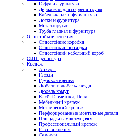
Гофра и фурнитура
Держатели для гофры и трубы
Кабель-канал и фурунитура
Лотки и фурнитура
Металлорукав
Труба гладкая и фурнитура
Огнестойкие решения
Огнестойкие коробки
Огнестойкие проходки
Огнестойкий кабельный короб
СИП фурнитура
Крепёж
Анкеры
Гвозди
Грузовой крепеж
Дюбели и дюбель-гвозди
Дюбель-хомут
Клей, Герметики, Пена
Мебельный крепеж
Метрический крепеж
Перфорированные монтажные детали
Площадка самоклеящаяся
Профессиональный крепеж
Разный крепеж
Саморезы