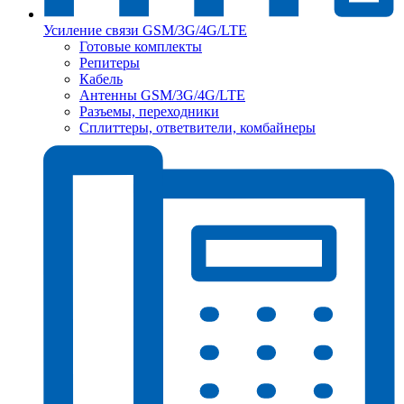
Усиление связи GSM/3G/4G/LTE
Готовые комплекты
Репитеры
Кабель
Антенны GSM/3G/4G/LTE
Разъемы, переходники
Сплиттеры, ответвители, комбайнеры