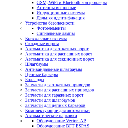
GSM, WiFi и Bluetooth контроллеры
Антенны выносные
Индукционные системы
Дальняя идентификация
Устройства безопасности
Фотоэлементы
Сигнальные лампы
Консольные системы
Складные ворота
Автоматика для откатных ворот
Автоматика для распашных ворот
Автоматика для секционных ворот
Шлагбаумы
Антивандальные шлагбаумы
Цепные барьеры
Болларды
Запчасти для откатных приводов
Запчасти для распашных приводов
Запчасти для гаражных ворот
Запчасти для шлагбаумов
Запчасти для цепных барьеров
Комплектующие для автоматики
Автоматические парковки
Оборудование Vector_AP
Оборудование BFT ESPAS