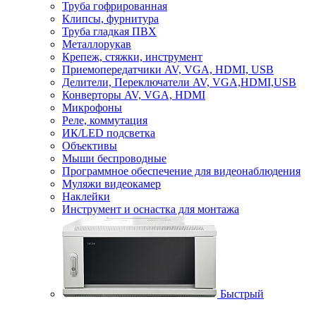
Труба гофрированная
Клипсы, фурнитура
Труба гладкая ПВХ
Металлорукав
Крепеж, стяжки, инструмент
Приемопередатчики AV, VGA, HDMI, USB
Делители, Переключатели AV, VGA,HDMI,USB
Конверторы AV, VGA, HDMI
Микрофоны
Реле, коммутация
ИК/LED подсветка
Объективы
Мыши беспроводные
Программное обеспечение для видеонаблюдения
Муляжи видеокамер
Наклейки
Инструмент и оснастка для монтажа
Быстрый