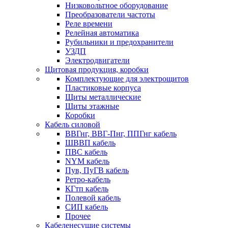
Низковольтное оборудование
Преобразователи частоты
Реле времени
Релейная автоматика
Рубильники и предохранители
УЗДП
Электродвигатели
Щитовая продукция, коробки
Комплектующие для электрощитов
Пластиковые корпуса
Щиты металлические
Щиты этажные
Коробки
Кабель силовой
ВВГнг, ВВГ-Пнг, ППГнг кабель
ШВВП кабель
ПВС кабель
NYM кабель
Пув, ПуГВ кабель
Ретро-кабель
КГтп кабель
Полевой кабель
СИП кабель
Прочее
Кабеленесущие системы