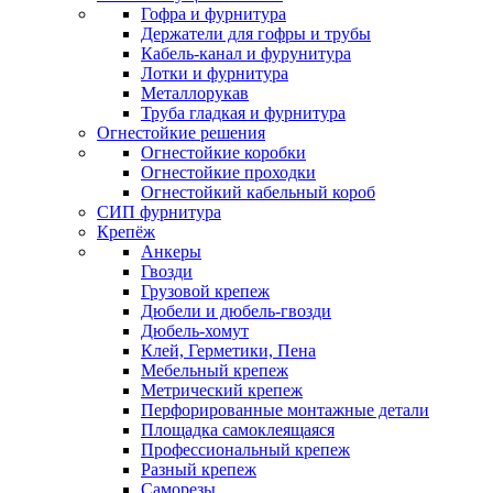
Гофра и фурнитура
Держатели для гофры и трубы
Кабель-канал и фурунитура
Лотки и фурнитура
Металлорукав
Труба гладкая и фурнитура
Огнестойкие решения
Огнестойкие коробки
Огнестойкие проходки
Огнестойкий кабельный короб
СИП фурнитура
Крепёж
Анкеры
Гвозди
Грузовой крепеж
Дюбели и дюбель-гвозди
Дюбель-хомут
Клей, Герметики, Пена
Мебельный крепеж
Метрический крепеж
Перфорированные монтажные детали
Площадка самоклеящаяся
Профессиональный крепеж
Разный крепеж
Саморезы