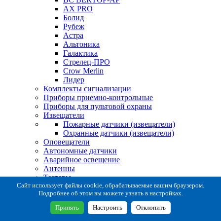
AX PRO
Болид
Рубеж
Астра
Альтоника
Галактика
Стрелец-ПРО
Crow Merlin
Лидер
Комплекты сигнализации
Приборы приемно-контрольные
Приборы для пультовой охраны
Извещатели
Пожарные датчики (извещатели)
Охранные датчики (извещатели)
Оповещатели
Автономные датчики
Аварийное освещение
Антенны
Тестеры
Система сбора извещений
Сайт использует файлы cookie, обрабатываемые вашим браузером.
Подробнее об этом вы можете узнать в настройках.
Расходные и монтажные материалы
Коробки коммутационные
Принять
Настроить
Отклонить
Кронштейны для извещателей