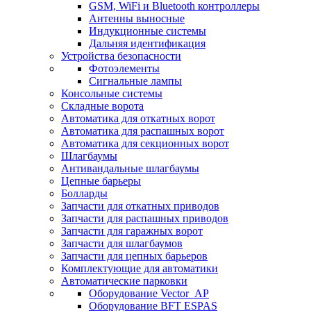
GSM, WiFi и Bluetooth контроллеры
Антенны выносные
Индукционные системы
Дальняя идентификация
Устройства безопасности
Фотоэлементы
Сигнальные лампы
Консольные системы
Складные ворота
Автоматика для откатных ворот
Автоматика для распашных ворот
Автоматика для секционных ворот
Шлагбаумы
Антивандальные шлагбаумы
Цепные барьеры
Болларды
Запчасти для откатных приводов
Запчасти для распашных приводов
Запчасти для гаражных ворот
Запчасти для шлагбаумов
Запчасти для цепных барьеров
Комплектующие для автоматики
Автоматические парковки
Оборудование Vector_AP
Оборудование BFT ESPAS