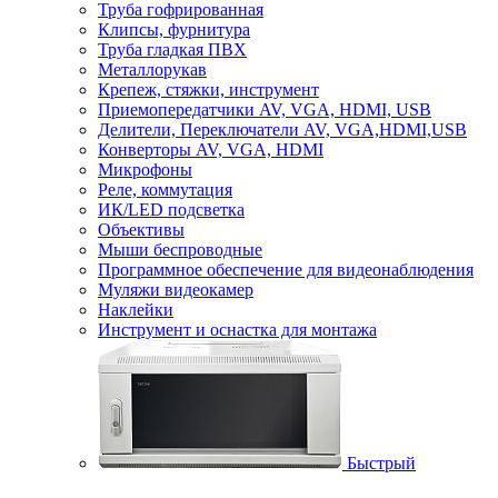
Труба гофрированная
Клипсы, фурнитура
Труба гладкая ПВХ
Металлорукав
Крепеж, стяжки, инструмент
Приемопередатчики AV, VGA, HDMI, USB
Делители, Переключатели AV, VGA,HDMI,USB
Конверторы AV, VGA, HDMI
Микрофоны
Реле, коммутация
ИК/LED подсветка
Объективы
Мыши беспроводные
Программное обеспечение для видеонаблюдения
Муляжи видеокамер
Наклейки
Инструмент и оснастка для монтажа
Быстрый