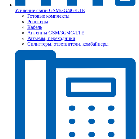
Усиление связи GSM/3G/4G/LTE
Готовые комплекты
Репитеры
Кабель
Антенны GSM/3G/4G/LTE
Разъемы, переходники
Сплиттеры, ответвители, комбайнеры