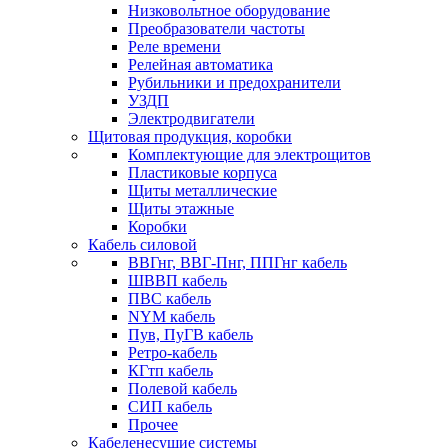
Низковольтное оборудование
Преобразователи частоты
Реле времени
Релейная автоматика
Рубильники и предохранители
УЗДП
Электродвигатели
Щитовая продукция, коробки
Комплектующие для электрощитов
Пластиковые корпуса
Щиты металлические
Щиты этажные
Коробки
Кабель силовой
ВВГнг, ВВГ-Пнг, ППГнг кабель
ШВВП кабель
ПВС кабель
NYM кабель
Пув, ПуГВ кабель
Ретро-кабель
КГтп кабель
Полевой кабель
СИП кабель
Прочее
Кабеленесущие системы