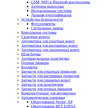
GSM, WiFi и Bluetooth контроллеры
Антенны выносные
Индукционные системы
Дальняя идентификация
Устройства безопасности
Фотоэлементы
Сигнальные лампы
Консольные системы
Складные ворота
Автоматика для откатных ворот
Автоматика для распашных ворот
Автоматика для секционных ворот
Шлагбаумы
Антивандальные шлагбаумы
Цепные барьеры
Болларды
Запчасти для откатных приводов
Запчасти для распашных приводов
Запчасти для гаражных ворот
Запчасти для шлагбаумов
Запчасти для цепных барьеров
Комплектующие для автоматики
Автоматические парковки
Оборудование Vector_AP
Оборудование BFT ESPAS