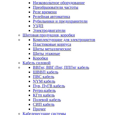
Низковольтное оборудование
Преобразователи частоты
Реле времени
Релейная автоматика
Рубильники и предохранители
УЗДП
Электродвигатели
Щитовая продукция, коробки
Комплектующие для электрощитов
Пластиковые корпуса
Щиты металлические
Щиты этажные
Коробки
Кабель силовой
ВВГнг, ВВГ-Пнг, ППГнг кабель
ШВВП кабель
ПВС кабель
NYM кабель
Пув, ПуГВ кабель
Ретро-кабель
КГтп кабель
Полевой кабель
СИП кабель
Прочее
Кабеленесущие системы