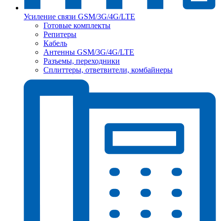
Усиление связи GSM/3G/4G/LTE
Готовые комплекты
Репитеры
Кабель
Антенны GSM/3G/4G/LTE
Разъемы, переходники
Сплиттеры, ответвители, комбайнеры