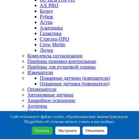
AX PRO
Болид
Рубеж
Астра
Альтоника
Галактика
Стрелец-ПРО
Crow Merlin
Лидер
Комплекты сигнализации
Приборы приемно-контрольные
Приборы для пультовой охраны
Извещатели
Пожарные датчики (извещатели)
Охранные датчики (извещатели)
Оповещатели
Автономные датчики
Аварийное освещение
Антенны
Тестеры
Система сбора извещений
Сайт использует файлы cookie, обрабатываемые вашим браузером.
Подробнее об этом вы можете узнать в настройках.
Расходные и монтажные материалы
Коробки коммутационные
Принять
Настроить
Отклонить
Кронштейны для извещателей