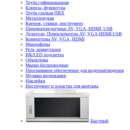
Труба гофрированная
Клипсы, фурнитура
Труба гладкая ПВХ
Металлорукав
Крепеж, стяжки, инструмент
Приемопередатчики AV, VGA, HDMI, USB
Делители, Переключатели AV, VGA,HDMI,USB
Конверторы AV, VGA, HDMI
Микрофоны
Реле, коммутация
ИК/LED подсветка
Объективы
Мыши беспроводные
Программное обеспечение для видеонаблюдения
Муляжи видеокамер
Наклейки
Инструмент и оснастка для монтажа
Быстрый