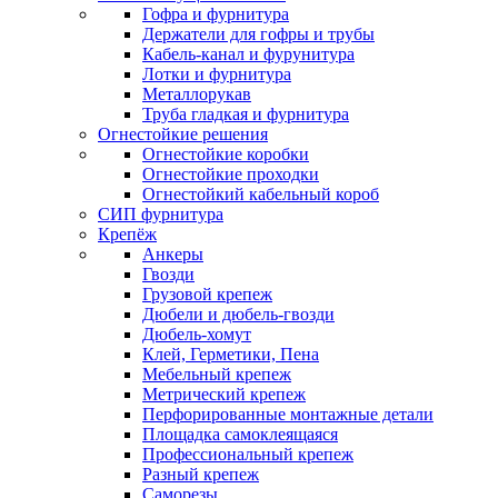
Гофра и фурнитура
Держатели для гофры и трубы
Кабель-канал и фурунитура
Лотки и фурнитура
Металлорукав
Труба гладкая и фурнитура
Огнестойкие решения
Огнестойкие коробки
Огнестойкие проходки
Огнестойкий кабельный короб
СИП фурнитура
Крепёж
Анкеры
Гвозди
Грузовой крепеж
Дюбели и дюбель-гвозди
Дюбель-хомут
Клей, Герметики, Пена
Мебельный крепеж
Метрический крепеж
Перфорированные монтажные детали
Площадка самоклеящаяся
Профессиональный крепеж
Разный крепеж
Саморезы