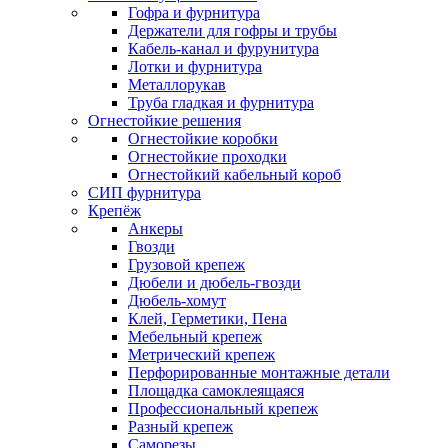
Гофра и фурнитура
Держатели для гофры и трубы
Кабель-канал и фурунитура
Лотки и фурнитура
Металлорукав
Труба гладкая и фурнитура
Огнестойкие решения
Огнестойкие коробки
Огнестойкие проходки
Огнестойкий кабельный короб
СИП фурнитура
Крепёж
Анкеры
Гвозди
Грузовой крепеж
Дюбели и дюбель-гвозди
Дюбель-хомут
Клей, Герметики, Пена
Мебельный крепеж
Метрический крепеж
Перфорированные монтажные детали
Площадка самоклеящаяся
Профессиональный крепеж
Разный крепеж
Саморезы