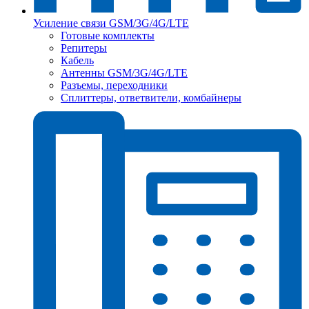
Усиление связи GSM/3G/4G/LTE
Готовые комплекты
Репитеры
Кабель
Антенны GSM/3G/4G/LTE
Разъемы, переходники
Сплиттеры, ответвители, комбайнеры