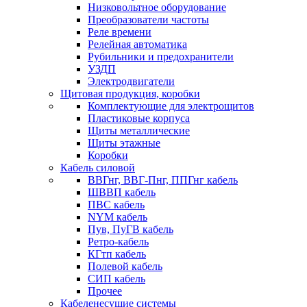
Низковольтное оборудование
Преобразователи частоты
Реле времени
Релейная автоматика
Рубильники и предохранители
УЗДП
Электродвигатели
Щитовая продукция, коробки
Комплектующие для электрощитов
Пластиковые корпуса
Щиты металлические
Щиты этажные
Коробки
Кабель силовой
ВВГнг, ВВГ-Пнг, ППГнг кабель
ШВВП кабель
ПВС кабель
NYM кабель
Пув, ПуГВ кабель
Ретро-кабель
КГтп кабель
Полевой кабель
СИП кабель
Прочее
Кабеленесущие системы