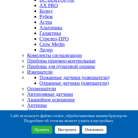
AX PRO
Болид
Рубеж
Астра
Альтоника
Галактика
Стрелец-ПРО
Crow Merlin
Лидер
Комплекты сигнализации
Приборы приемно-контрольные
Приборы для пультовой охраны
Извещатели
Пожарные датчики (извещатели)
Охранные датчики (извещатели)
Оповещатели
Автономные датчики
Аварийное освещение
Антенны
Тестеры
Система сбора извещений
Сайт использует файлы cookie, обрабатываемые вашим браузером.
Подробнее об этом вы можете узнать в настройках.
Расходные и монтажные материалы
Коробки коммутационные
Принять
Настроить
Отклонить
Кронштейны для извещателей