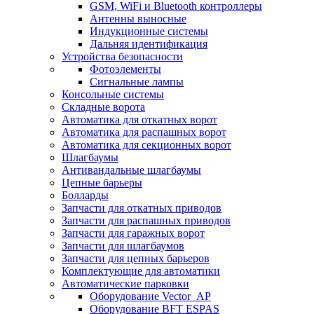
GSM, WiFi и Bluetooth контроллеры
Антенны выносные
Индукционные системы
Дальняя идентификация
Устройства безопасности
Фотоэлементы
Сигнальные лампы
Консольные системы
Складные ворота
Автоматика для откатных ворот
Автоматика для распашных ворот
Автоматика для секционных ворот
Шлагбаумы
Антивандальные шлагбаумы
Цепные барьеры
Болларды
Запчасти для откатных приводов
Запчасти для распашных приводов
Запчасти для гаражных ворот
Запчасти для шлагбаумов
Запчасти для цепных барьеров
Комплектующие для автоматики
Автоматические парковки
Оборудование Vector_AP
Оборудование BFT ESPAS