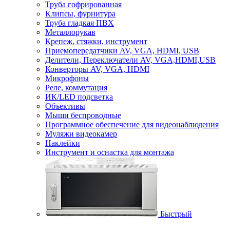
Труба гофрированная
Клипсы, фурнитура
Труба гладкая ПВХ
Металлорукав
Крепеж, стяжки, инструмент
Приемопередатчики AV, VGA, HDMI, USB
Делители, Переключатели AV, VGA,HDMI,USB
Конверторы AV, VGA, HDMI
Микрофоны
Реле, коммутация
ИК/LED подсветка
Объективы
Мыши беспроводные
Программное обеспечение для видеонаблюдения
Муляжи видеокамер
Наклейки
Инструмент и оснастка для монтажа
Быстрый