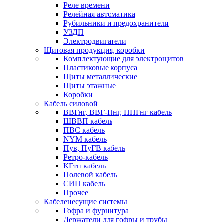
Реле времени
Релейная автоматика
Рубильники и предохранители
УЗДП
Электродвигатели
Щитовая продукция, коробки
Комплектующие для электрощитов
Пластиковые корпуса
Щиты металлические
Щиты этажные
Коробки
Кабель силовой
ВВГнг, ВВГ-Пнг, ППГнг кабель
ШВВП кабель
ПВС кабель
NYM кабель
Пув, ПуГВ кабель
Ретро-кабель
КГтп кабель
Полевой кабель
СИП кабель
Прочее
Кабеленесущие системы
Гофра и фурнитура
Держатели для гофры и трубы