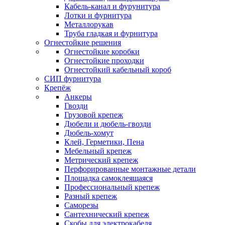
Кабель-канал и фурунитура
Лотки и фурнитура
Металлорукав
Труба гладкая и фурнитура
Огнестойкие решения
Огнестойкие коробки
Огнестойкие проходки
Огнестойкий кабельный короб
СИП фурнитура
Крепёж
Анкеры
Гвозди
Грузовой крепеж
Дюбели и дюбель-гвозди
Дюбель-хомут
Клей, Герметики, Пена
Мебельный крепеж
Метрический крепеж
Перфорированные монтажные детали
Площадка самоклеящаяся
Профессиональный крепеж
Разный крепеж
Саморезы
Сантехнический крепеж
Скобы для электрокабеля