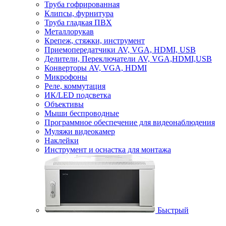
Труба гофрированная
Клипсы, фурнитура
Труба гладкая ПВХ
Металлорукав
Крепеж, стяжки, инструмент
Приемопередатчики AV, VGA, HDMI, USB
Делители, Переключатели AV, VGA,HDMI,USB
Конверторы AV, VGA, HDMI
Микрофоны
Реле, коммутация
ИК/LED подсветка
Объективы
Мыши беспроводные
Программное обеспечение для видеонаблюдения
Муляжи видеокамер
Наклейки
Инструмент и оснастка для монтажа
Быстрый