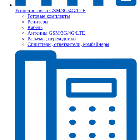
Усиление связи GSM/3G/4G/LTE
Готовые комплекты
Репитеры
Кабель
Антенны GSM/3G/4G/LTE
Разъемы, переходники
Сплиттеры, ответвители, комбайнеры