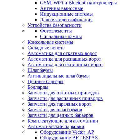
GSM, WiFi и Bluetooth контроллеры
Антенны выносные
Индукционные системы
Дальняя идентификация
Устройства безопасности
Фотоэлементы
Сигнальные лампы
Консольные системы
Складные ворота
Автоматика для откатных ворот
Автоматика для распашных ворот
Автоматика для секционных ворот
Шлагбаумы
Антивандальные шлагбаумы
Цепные барьеры
Болларды
Запчасти для откатных приводов
Запчасти для распашных приводов
Запчасти для гаражных ворот
Запчасти для шлагбаумов
Запчасти для цепных барьеров
Комплектующие для автоматики
Автоматические парковки
Оборудование Vector_AP
Оборудование BFT ESPAS