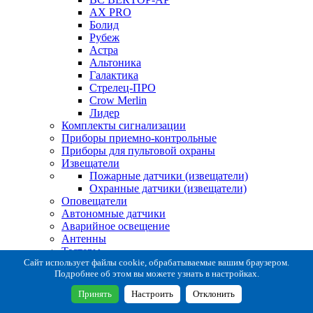
AX PRO
Болид
Рубеж
Астра
Альтоника
Галактика
Стрелец-ПРО
Crow Merlin
Лидер
Комплекты сигнализации
Приборы приемно-контрольные
Приборы для пультовой охраны
Извещатели
Пожарные датчики (извещатели)
Охранные датчики (извещатели)
Оповещатели
Автономные датчики
Аварийное освещение
Антенны
Тестеры
Система сбора извещений
Сайт использует файлы cookie, обрабатываемые вашим браузером.
Подробнее об этом вы можете узнать в настройках.
Расходные и монтажные материалы
Коробки коммутационные
Принять
Настроить
Отклонить
Кронштейны для извещателей