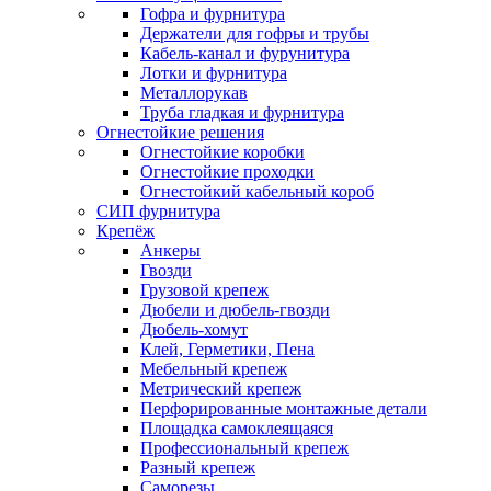
Гофра и фурнитура
Держатели для гофры и трубы
Кабель-канал и фурунитура
Лотки и фурнитура
Металлорукав
Труба гладкая и фурнитура
Огнестойкие решения
Огнестойкие коробки
Огнестойкие проходки
Огнестойкий кабельный короб
СИП фурнитура
Крепёж
Анкеры
Гвозди
Грузовой крепеж
Дюбели и дюбель-гвозди
Дюбель-хомут
Клей, Герметики, Пена
Мебельный крепеж
Метрический крепеж
Перфорированные монтажные детали
Площадка самоклеящаяся
Профессиональный крепеж
Разный крепеж
Саморезы