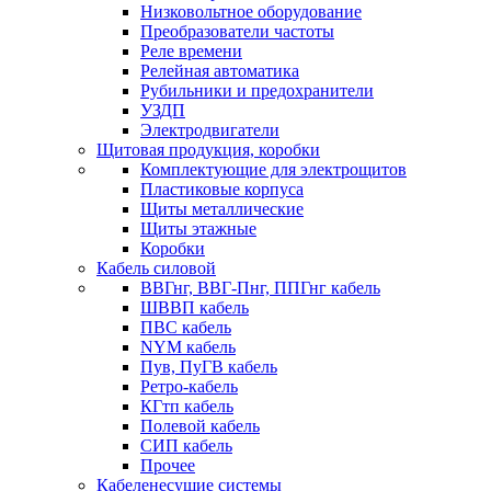
Низковольтное оборудование
Преобразователи частоты
Реле времени
Релейная автоматика
Рубильники и предохранители
УЗДП
Электродвигатели
Щитовая продукция, коробки
Комплектующие для электрощитов
Пластиковые корпуса
Щиты металлические
Щиты этажные
Коробки
Кабель силовой
ВВГнг, ВВГ-Пнг, ППГнг кабель
ШВВП кабель
ПВС кабель
NYM кабель
Пув, ПуГВ кабель
Ретро-кабель
КГтп кабель
Полевой кабель
СИП кабель
Прочее
Кабеленесущие системы