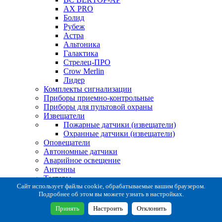
AX PRO
Болид
Рубеж
Астра
Альтоника
Галактика
Стрелец-ПРО
Crow Merlin
Лидер
Комплекты сигнализации
Приборы приемно-контрольные
Приборы для пультовой охраны
Извещатели
Пожарные датчики (извещатели)
Охранные датчики (извещатели)
Оповещатели
Автономные датчики
Аварийное освещение
Антенны
Тестеры
Система сбора извещений
Сайт использует файлы cookie, обрабатываемые вашим браузером.
Подробнее об этом вы можете узнать в настройках.
Расходные и монтажные материалы
Коробки коммутационные
Принять
Настроить
Отклонить
Кронштейны для извещателей