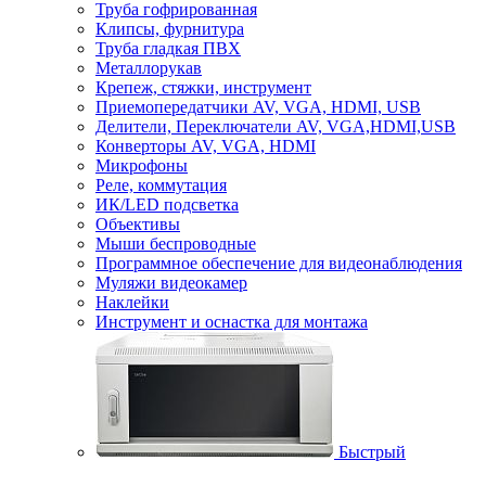
Труба гофрированная
Клипсы, фурнитура
Труба гладкая ПВХ
Металлорукав
Крепеж, стяжки, инструмент
Приемопередатчики AV, VGA, HDMI, USB
Делители, Переключатели AV, VGA,HDMI,USB
Конверторы AV, VGA, HDMI
Микрофоны
Реле, коммутация
ИК/LED подсветка
Объективы
Мыши беспроводные
Программное обеспечение для видеонаблюдения
Муляжи видеокамер
Наклейки
Инструмент и оснастка для монтажа
Быстрый