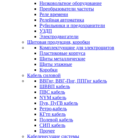
Низковольтное оборудование
Преобразователи частоты
Реле времени
Релейная автоматика
Рубильники и предохранители
УЗДП
Электродвигатели
Щитовая продукция, коробки
Комплектующие для электрощитов
Пластиковые корпуса
Щиты металлические
Щиты этажные
Коробки
Кабель силовой
ВВГнг, ВВГ-Пнг, ППГнг кабель
ШВВП кабель
ПВС кабель
NYM кабель
Пув, ПуГВ кабель
Ретро-кабель
КГтп кабель
Полевой кабель
СИП кабель
Прочее
Кабеленесущие системы