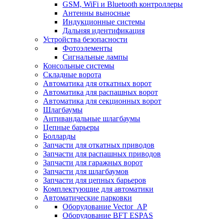
GSM, WiFi и Bluetooth контроллеры
Антенны выносные
Индукционные системы
Дальняя идентификация
Устройства безопасности
Фотоэлементы
Сигнальные лампы
Консольные системы
Складные ворота
Автоматика для откатных ворот
Автоматика для распашных ворот
Автоматика для секционных ворот
Шлагбаумы
Антивандальные шлагбаумы
Цепные барьеры
Болларды
Запчасти для откатных приводов
Запчасти для распашных приводов
Запчасти для гаражных ворот
Запчасти для шлагбаумов
Запчасти для цепных барьеров
Комплектующие для автоматики
Автоматические парковки
Оборудование Vector_AP
Оборудование BFT ESPAS