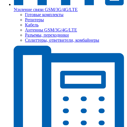
Усиление связи GSM/3G/4G/LTE
Готовые комплекты
Репитеры
Кабель
Антенны GSM/3G/4G/LTE
Разъемы, переходники
Сплиттеры, ответвители, комбайнеры