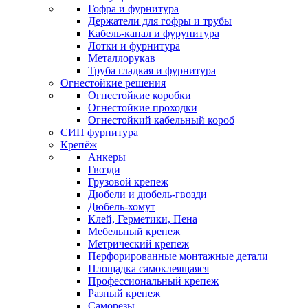
Гофра и фурнитура
Держатели для гофры и трубы
Кабель-канал и фурунитура
Лотки и фурнитура
Металлорукав
Труба гладкая и фурнитура
Огнестойкие решения
Огнестойкие коробки
Огнестойкие проходки
Огнестойкий кабельный короб
СИП фурнитура
Крепёж
Анкеры
Гвозди
Грузовой крепеж
Дюбели и дюбель-гвозди
Дюбель-хомут
Клей, Герметики, Пена
Мебельный крепеж
Метрический крепеж
Перфорированные монтажные детали
Площадка самоклеящаяся
Профессиональный крепеж
Разный крепеж
Саморезы