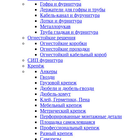
Гофра и фурнитура
Держатели для гофры и трубы
Кабель-канал и фурунитура
Лотки и фурнитура
Металлорукав
Труба гладкая и фурнитура
Огнестойкие решения
Огнестойкие коробки
Огнестойкие проходки
Огнестойкий кабельный короб
СИП фурнитура
Крепёж
Анкеры
Гвозди
Грузовой крепеж
Дюбели и дюбель-гвозди
Дюбель-хомут
Клей, Герметики, Пена
Мебельный крепеж
Метрический крепеж
Перфорированные монтажные детали
Площадка самоклеящаяся
Профессиональный крепеж
Разный крепеж
Саморезы