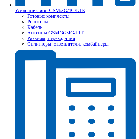
Усиление связи GSM/3G/4G/LTE
Готовые комплекты
Репитеры
Кабель
Антенны GSM/3G/4G/LTE
Разъемы, переходники
Сплиттеры, ответвители, комбайнеры