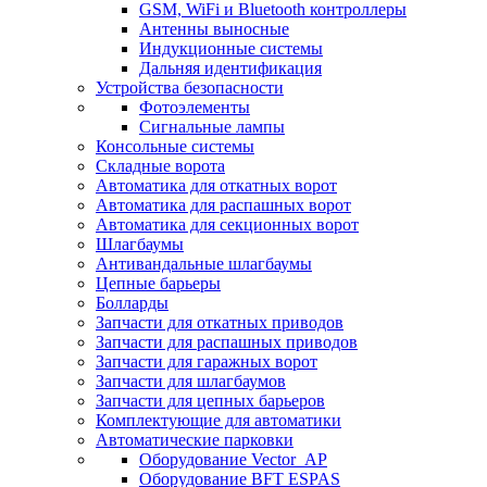
GSM, WiFi и Bluetooth контроллеры
Антенны выносные
Индукционные системы
Дальняя идентификация
Устройства безопасности
Фотоэлементы
Сигнальные лампы
Консольные системы
Складные ворота
Автоматика для откатных ворот
Автоматика для распашных ворот
Автоматика для секционных ворот
Шлагбаумы
Антивандальные шлагбаумы
Цепные барьеры
Болларды
Запчасти для откатных приводов
Запчасти для распашных приводов
Запчасти для гаражных ворот
Запчасти для шлагбаумов
Запчасти для цепных барьеров
Комплектующие для автоматики
Автоматические парковки
Оборудование Vector_AP
Оборудование BFT ESPAS