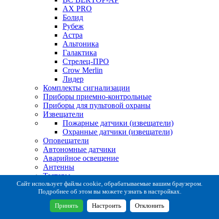
AX PRO
Болид
Рубеж
Астра
Альтоника
Галактика
Стрелец-ПРО
Crow Merlin
Лидер
Комплекты сигнализации
Приборы приемно-контрольные
Приборы для пультовой охраны
Извещатели
Пожарные датчики (извещатели)
Охранные датчики (извещатели)
Оповещатели
Автономные датчики
Аварийное освещение
Антенны
Тестеры
Система сбора извещений
Сайт использует файлы cookie, обрабатываемые вашим браузером.
Подробнее об этом вы можете узнать в настройках.
Расходные и монтажные материалы
Коробки коммутационные
Принять
Настроить
Отклонить
Кронштейны для извещателей