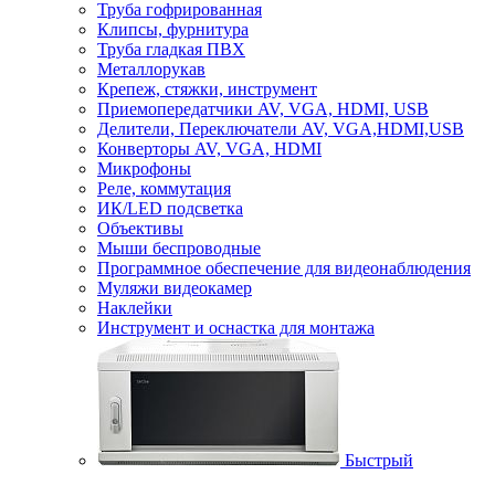
Труба гофрированная
Клипсы, фурнитура
Труба гладкая ПВХ
Металлорукав
Крепеж, стяжки, инструмент
Приемопередатчики AV, VGA, HDMI, USB
Делители, Переключатели AV, VGA,HDMI,USB
Конверторы AV, VGA, HDMI
Микрофоны
Реле, коммутация
ИК/LED подсветка
Объективы
Мыши беспроводные
Программное обеспечение для видеонаблюдения
Муляжи видеокамер
Наклейки
Инструмент и оснастка для монтажа
Быстрый