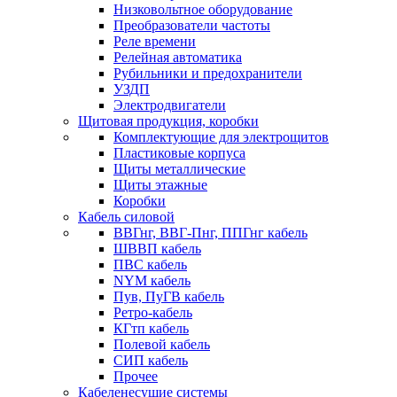
Низковольтное оборудование
Преобразователи частоты
Реле времени
Релейная автоматика
Рубильники и предохранители
УЗДП
Электродвигатели
Щитовая продукция, коробки
Комплектующие для электрощитов
Пластиковые корпуса
Щиты металлические
Щиты этажные
Коробки
Кабель силовой
ВВГнг, ВВГ-Пнг, ППГнг кабель
ШВВП кабель
ПВС кабель
NYM кабель
Пув, ПуГВ кабель
Ретро-кабель
КГтп кабель
Полевой кабель
СИП кабель
Прочее
Кабеленесущие системы