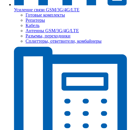
Усиление связи GSM/3G/4G/LTE
Готовые комплекты
Репитеры
Кабель
Антенны GSM/3G/4G/LTE
Разъемы, переходники
Сплиттеры, ответвители, комбайнеры