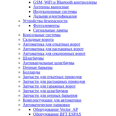
GSM, WiFi и Bluetooth контроллеры
Антенны выносные
Индукционные системы
Дальняя идентификация
Устройства безопасности
Фотоэлементы
Сигнальные лампы
Консольные системы
Складные ворота
Автоматика для откатных ворот
Автоматика для распашных ворот
Автоматика для секционных ворот
Шлагбаумы
Антивандальные шлагбаумы
Цепные барьеры
Болларды
Запчасти для откатных приводов
Запчасти для распашных приводов
Запчасти для гаражных ворот
Запчасти для шлагбаумов
Запчасти для цепных барьеров
Комплектующие для автоматики
Автоматические парковки
Оборудование Vector_AP
Оборудование BFT ESPAS