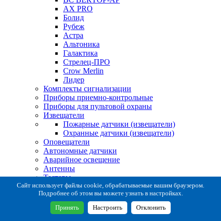
AX PRO
Болид
Рубеж
Астра
Альтоника
Галактика
Стрелец-ПРО
Crow Merlin
Лидер
Комплекты сигнализации
Приборы приемно-контрольные
Приборы для пультовой охраны
Извещатели
Пожарные датчики (извещатели)
Охранные датчики (извещатели)
Оповещатели
Автономные датчики
Аварийное освещение
Антенны
Тестеры
Система сбора извещений
Сайт использует файлы cookie, обрабатываемые вашим браузером.
Подробнее об этом вы можете узнать в настройках.
Расходные и монтажные материалы
Коробки коммутационные
Принять
Настроить
Отклонить
Кронштейны для извещателей