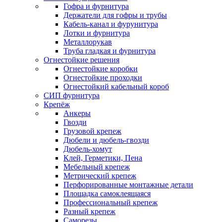
Гофра и фурнитура
Держатели для гофры и трубы
Кабель-канал и фурунитура
Лотки и фурнитура
Металлорукав
Труба гладкая и фурнитура
Огнестойкие решения
Огнестойкие коробки
Огнестойкие проходки
Огнестойкий кабельный короб
СИП фурнитура
Крепёж
Анкеры
Гвозди
Грузовой крепеж
Дюбели и дюбель-гвозди
Дюбель-хомут
Клей, Герметики, Пена
Мебельный крепеж
Метрический крепеж
Перфорированные монтажные детали
Площадка самоклеящаяся
Профессиональный крепеж
Разный крепеж
Саморезы