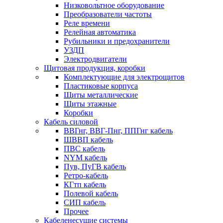
Низковольтное оборудование
Преобразователи частоты
Реле времени
Релейная автоматика
Рубильники и предохранители
УЗДП
Электродвигатели
Щитовая продукция, коробки
Комплектующие для электрощитов
Пластиковые корпуса
Щиты металлические
Щиты этажные
Коробки
Кабель силовой
ВВГнг, ВВГ-Пнг, ППГнг кабель
ШВВП кабель
ПВС кабель
NYM кабель
Пув, ПуГВ кабель
Ретро-кабель
КГтп кабель
Полевой кабель
СИП кабель
Прочее
Кабеленесущие системы