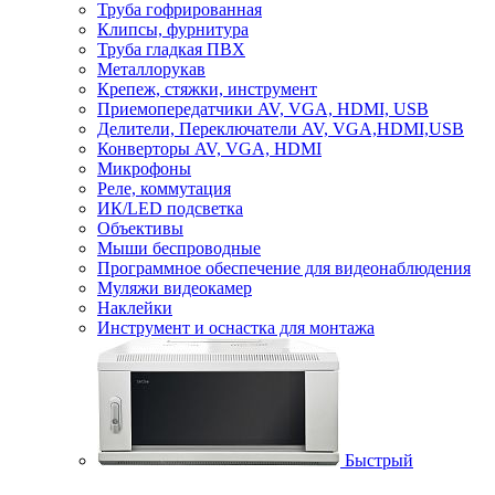
Труба гофрированная
Клипсы, фурнитура
Труба гладкая ПВХ
Металлорукав
Крепеж, стяжки, инструмент
Приемопередатчики AV, VGA, HDMI, USB
Делители, Переключатели AV, VGA,HDMI,USB
Конверторы AV, VGA, HDMI
Микрофоны
Реле, коммутация
ИК/LED подсветка
Объективы
Мыши беспроводные
Программное обеспечение для видеонаблюдения
Муляжи видеокамер
Наклейки
Инструмент и оснастка для монтажа
Быстрый