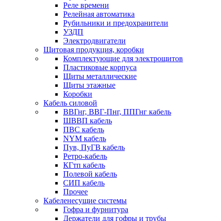
Реле времени
Релейная автоматика
Рубильники и предохранители
УЗДП
Электродвигатели
Щитовая продукция, коробки
Комплектующие для электрощитов
Пластиковые корпуса
Щиты металлические
Щиты этажные
Коробки
Кабель силовой
ВВГнг, ВВГ-Пнг, ППГнг кабель
ШВВП кабель
ПВС кабель
NYM кабель
Пув, ПуГВ кабель
Ретро-кабель
КГтп кабель
Полевой кабель
СИП кабель
Прочее
Кабеленесущие системы
Гофра и фурнитура
Держатели для гофры и трубы