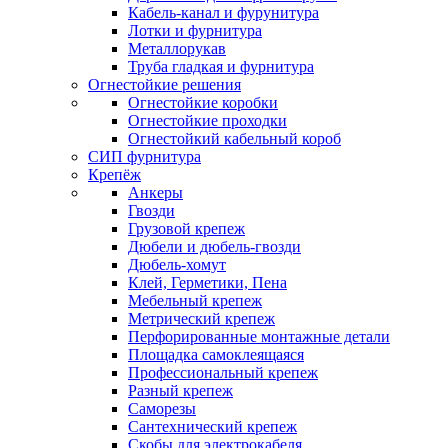
Кабель-канал и фурунитура
Лотки и фурнитура
Металлорукав
Труба гладкая и фурнитура
Огнестойкие решения
Огнестойкие коробки
Огнестойкие проходки
Огнестойкий кабельный короб
СИП фурнитура
Крепёж
Анкеры
Гвозди
Грузовой крепеж
Дюбели и дюбель-гвозди
Дюбель-хомут
Клей, Герметики, Пена
Мебельный крепеж
Метрический крепеж
Перфорированные монтажные детали
Площадка самоклеящаяся
Профессиональный крепеж
Разный крепеж
Саморезы
Сантехнический крепеж
Скобы для электрокабеля