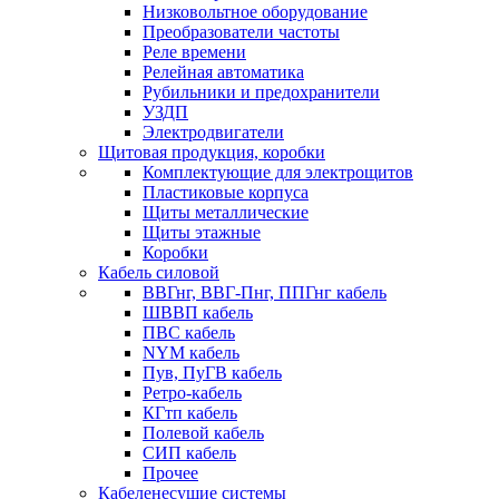
Низковольтное оборудование
Преобразователи частоты
Реле времени
Релейная автоматика
Рубильники и предохранители
УЗДП
Электродвигатели
Щитовая продукция, коробки
Комплектующие для электрощитов
Пластиковые корпуса
Щиты металлические
Щиты этажные
Коробки
Кабель силовой
ВВГнг, ВВГ-Пнг, ППГнг кабель
ШВВП кабель
ПВС кабель
NYM кабель
Пув, ПуГВ кабель
Ретро-кабель
КГтп кабель
Полевой кабель
СИП кабель
Прочее
Кабеленесущие системы