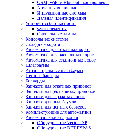
GSM, WiFi и Bluetooth контроллеры
Антенны выносные
Индукционные системы
Дальняя идентификация
Устройства безопасности
Фотоэлементы
Сигнальные лампы
Консольные системы
Складные ворота
Автоматика для откатных ворот
Автоматика для распашных ворот
Автоматика для секционных ворот
Шлагбаумы
Антивандальные шлагбаумы
Цепные барьеры
Болларды
Запчасти для откатных приводов
Запчасти для распашных приводов
Запчасти для гаражных ворот
Запчасти для шлагбаумов
Запчасти для цепных барьеров
Комплектующие для автоматики
Автоматические парковки
Оборудование Vector_AP
Оборудование BFT ESPAS