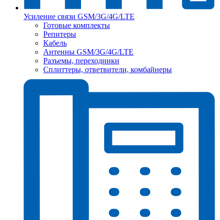
Усиление связи GSM/3G/4G/LTE
Готовые комплекты
Репитеры
Кабель
Антенны GSM/3G/4G/LTE
Разъемы, переходники
Сплиттеры, ответвители, комбайнеры