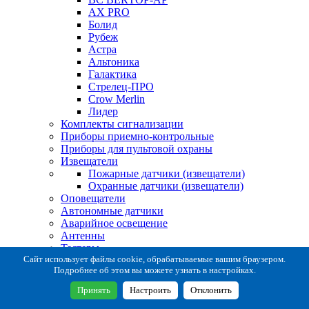
AX PRO
Болид
Рубеж
Астра
Альтоника
Галактика
Стрелец-ПРО
Crow Merlin
Лидер
Комплекты сигнализации
Приборы приемно-контрольные
Приборы для пультовой охраны
Извещатели
Пожарные датчики (извещатели)
Охранные датчики (извещатели)
Оповещатели
Автономные датчики
Аварийное освещение
Антенны
Тестеры
Система сбора извещений
Сайт использует файлы cookie, обрабатываемые вашим браузером.
Подробнее об этом вы можете узнать в настройках.
Расходные и монтажные материалы
Коробки коммутационные
Принять
Настроить
Отклонить
Кронштейны для извещателей