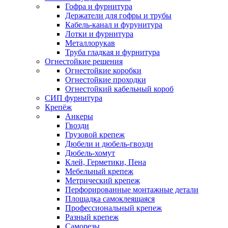
Гофра и фурнитура
Держатели для гофры и трубы
Кабель-канал и фурунитура
Лотки и фурнитура
Металлорукав
Труба гладкая и фурнитура
Огнестойкие решения
Огнестойкие коробки
Огнестойкие проходки
Огнестойкий кабельный короб
СИП фурнитура
Крепёж
Анкеры
Гвозди
Грузовой крепеж
Дюбели и дюбель-гвозди
Дюбель-хомут
Клей, Герметики, Пена
Мебельный крепеж
Метрический крепеж
Перфорированные монтажные детали
Площадка самоклеящаяся
Профессиональный крепеж
Разный крепеж
Саморезы