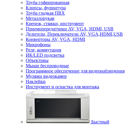
Труба гофрированная
Клипсы, фурнитура
Труба гладкая ПВХ
Металлорукав
Крепеж, стяжки, инструмент
Приемопередатчики AV, VGA, HDMI, USB
Делители, Переключатели AV, VGA,HDMI,USB
Конверторы AV, VGA, HDMI
Микрофоны
Реле, коммутация
ИК/LED подсветка
Объективы
Мыши беспроводные
Программное обеспечение для видеонаблюдения
Муляжи видеокамер
Наклейки
Инструмент и оснастка для монтажа
Быстрый