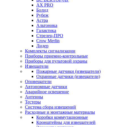
AX PRO
Болид
Рубеж
Астра
Альтоника
Галактика
Стрелец-ПРО
Crow Merlin
Лидер
Комплекты сигнализации
Приборы приемно-контрольные
Приборы для пультовой охраны
Извещатели
Пожарные датчики (извещатели)
Охранные датчики (извещатели)
Оповещатели
Автономные датчики
Аварийное освещение
Антенны
Тестеры
Система сбора извещений
Расходные и монтажные материалы
Коробки коммутационные
Кронштейны для извещателей