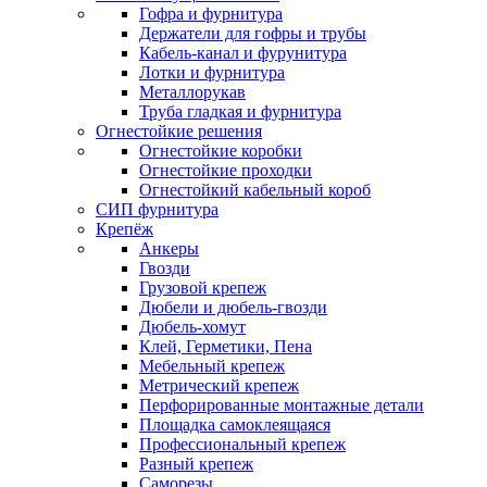
Гофра и фурнитура
Держатели для гофры и трубы
Кабель-канал и фурунитура
Лотки и фурнитура
Металлорукав
Труба гладкая и фурнитура
Огнестойкие решения
Огнестойкие коробки
Огнестойкие проходки
Огнестойкий кабельный короб
СИП фурнитура
Крепёж
Анкеры
Гвозди
Грузовой крепеж
Дюбели и дюбель-гвозди
Дюбель-хомут
Клей, Герметики, Пена
Мебельный крепеж
Метрический крепеж
Перфорированные монтажные детали
Площадка самоклеящаяся
Профессиональный крепеж
Разный крепеж
Саморезы