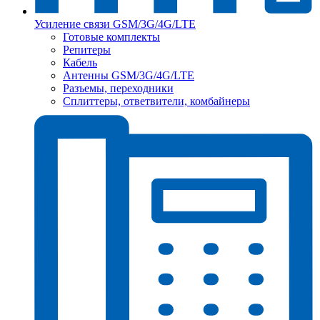
Усиление связи GSM/3G/4G/LTE
Готовые комплекты
Репитеры
Кабель
Антенны GSM/3G/4G/LTE
Разъемы, переходники
Сплиттеры, ответвители, комбайнеры