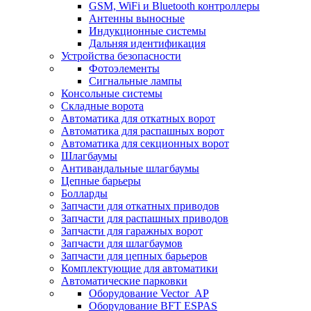
GSM, WiFi и Bluetooth контроллеры
Антенны выносные
Индукционные системы
Дальняя идентификация
Устройства безопасности
Фотоэлементы
Сигнальные лампы
Консольные системы
Складные ворота
Автоматика для откатных ворот
Автоматика для распашных ворот
Автоматика для секционных ворот
Шлагбаумы
Антивандальные шлагбаумы
Цепные барьеры
Болларды
Запчасти для откатных приводов
Запчасти для распашных приводов
Запчасти для гаражных ворот
Запчасти для шлагбаумов
Запчасти для цепных барьеров
Комплектующие для автоматики
Автоматические парковки
Оборудование Vector_AP
Оборудование BFT ESPAS