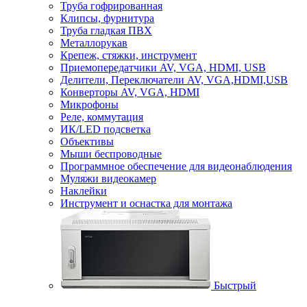
Труба гофрированная
Клипсы, фурнитура
Труба гладкая ПВХ
Металлорукав
Крепеж, стяжки, инструмент
Приемопередатчики AV, VGA, HDMI, USB
Делители, Переключатели AV, VGA,HDMI,USB
Конверторы AV, VGA, HDMI
Микрофоны
Реле, коммутация
ИК/LED подсветка
Объективы
Мыши беспроводные
Программное обеспечение для видеонаблюдения
Муляжи видеокамер
Наклейки
Инструмент и оснастка для монтажа
Быстрый