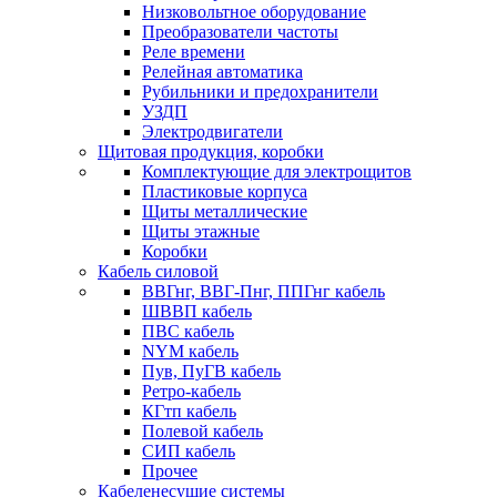
Низковольтное оборудование
Преобразователи частоты
Реле времени
Релейная автоматика
Рубильники и предохранители
УЗДП
Электродвигатели
Щитовая продукция, коробки
Комплектующие для электрощитов
Пластиковые корпуса
Щиты металлические
Щиты этажные
Коробки
Кабель силовой
ВВГнг, ВВГ-Пнг, ППГнг кабель
ШВВП кабель
ПВС кабель
NYM кабель
Пув, ПуГВ кабель
Ретро-кабель
КГтп кабель
Полевой кабель
СИП кабель
Прочее
Кабеленесущие системы