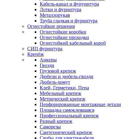
Кабель-канал и фурунитура
Лотки и фурнитура
Металлорукав
Труба гладкая и фурнитура
Огнестойкие решения
Огнестойкие коробки
Огнестойкие проходки
Огнестойкий кабельный короб
СИП фурнитура
Крепёж
Анкеры
Гвозди
Грузовой крепеж
Дюбели и дюбель-гвозди
Дюбель-хомут
Клей, Герметики, Пена
Мебельный крепеж
Метрический крепеж
Перфорированные монтажные детали
Площадка самоклеящаяся
Профессиональный крепеж
Разный крепеж
Саморезы
Сантехнический крепеж
Скобы для электрокабеля