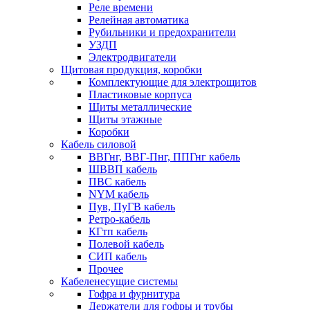
Реле времени
Релейная автоматика
Рубильники и предохранители
УЗДП
Электродвигатели
Щитовая продукция, коробки
Комплектующие для электрощитов
Пластиковые корпуса
Щиты металлические
Щиты этажные
Коробки
Кабель силовой
ВВГнг, ВВГ-Пнг, ППГнг кабель
ШВВП кабель
ПВС кабель
NYM кабель
Пув, ПуГВ кабель
Ретро-кабель
КГтп кабель
Полевой кабель
СИП кабель
Прочее
Кабеленесущие системы
Гофра и фурнитура
Держатели для гофры и трубы