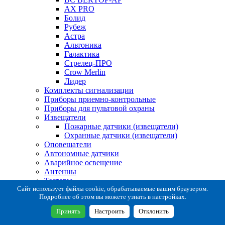
AX PRO
Болид
Рубеж
Астра
Альтоника
Галактика
Стрелец-ПРО
Crow Merlin
Лидер
Комплекты сигнализации
Приборы приемно-контрольные
Приборы для пультовой охраны
Извещатели
Пожарные датчики (извещатели)
Охранные датчики (извещатели)
Оповещатели
Автономные датчики
Аварийное освещение
Антенны
Тестеры
Система сбора извещений
Сайт использует файлы cookie, обрабатываемые вашим браузером.
Подробнее об этом вы можете узнать в настройках.
Расходные и монтажные материалы
Коробки коммутационные
Принять
Настроить
Отклонить
Кронштейны для извещателей