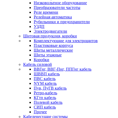
Низковольтное оборудование
Преобразователи частоты
Реле времени
Релейная автоматика
Рубильники и предохранители
УЗДП
Электродвигатели
Щитовая продукция, коробки
Комплектующие для электрощитов
Пластиковые корпуса
Щиты металлические
Щиты этажные
Коробки
Кабель силовой
ВВГнг, ВВГ-Пнг, ППГнг кабель
ШВВП кабель
ПВС кабель
NYM кабель
Пув, ПуГВ кабель
Ретро-кабель
КГтп кабель
Полевой кабель
СИП кабель
Прочее
Кабеленесущие системы