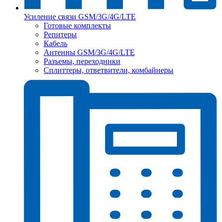
Усиление связи GSM/3G/4G/LTE
Готовые комплекты
Репитеры
Кабель
Антенны GSM/3G/4G/LTE
Разъемы, переходники
Сплиттеры, ответвители, комбайнеры