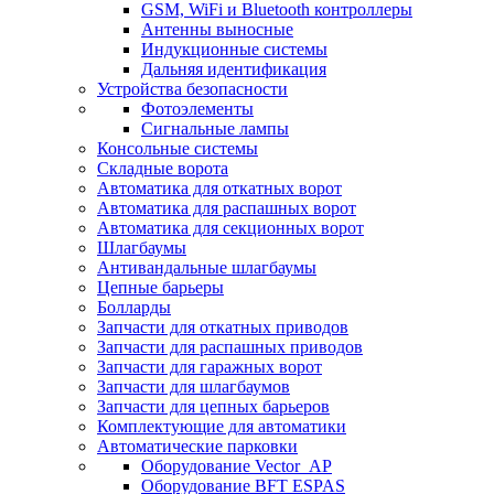
GSM, WiFi и Bluetooth контроллеры
Антенны выносные
Индукционные системы
Дальняя идентификация
Устройства безопасности
Фотоэлементы
Сигнальные лампы
Консольные системы
Складные ворота
Автоматика для откатных ворот
Автоматика для распашных ворот
Автоматика для секционных ворот
Шлагбаумы
Антивандальные шлагбаумы
Цепные барьеры
Болларды
Запчасти для откатных приводов
Запчасти для распашных приводов
Запчасти для гаражных ворот
Запчасти для шлагбаумов
Запчасти для цепных барьеров
Комплектующие для автоматики
Автоматические парковки
Оборудование Vector_AP
Оборудование BFT ESPAS