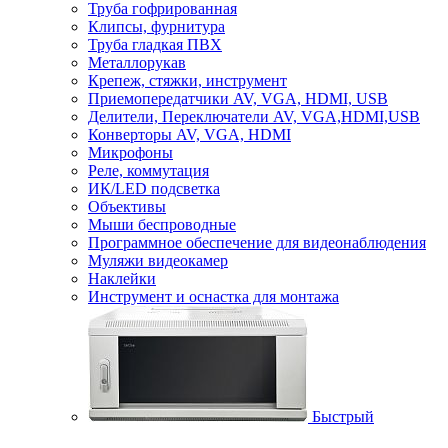
Труба гофрированная
Клипсы, фурнитура
Труба гладкая ПВХ
Металлорукав
Крепеж, стяжки, инструмент
Приемопередатчики AV, VGA, HDMI, USB
Делители, Переключатели AV, VGA,HDMI,USB
Конверторы AV, VGA, HDMI
Микрофоны
Реле, коммутация
ИК/LED подсветка
Объективы
Мыши беспроводные
Программное обеспечение для видеонаблюдения
Муляжи видеокамер
Наклейки
Инструмент и оснастка для монтажа
Быстрый