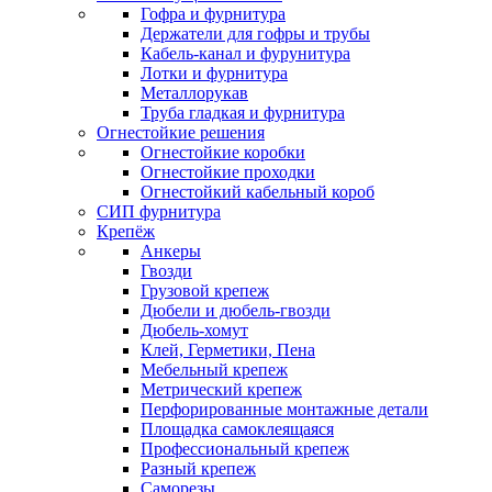
Гофра и фурнитура
Держатели для гофры и трубы
Кабель-канал и фурунитура
Лотки и фурнитура
Металлорукав
Труба гладкая и фурнитура
Огнестойкие решения
Огнестойкие коробки
Огнестойкие проходки
Огнестойкий кабельный короб
СИП фурнитура
Крепёж
Анкеры
Гвозди
Грузовой крепеж
Дюбели и дюбель-гвозди
Дюбель-хомут
Клей, Герметики, Пена
Мебельный крепеж
Метрический крепеж
Перфорированные монтажные детали
Площадка самоклеящаяся
Профессиональный крепеж
Разный крепеж
Саморезы